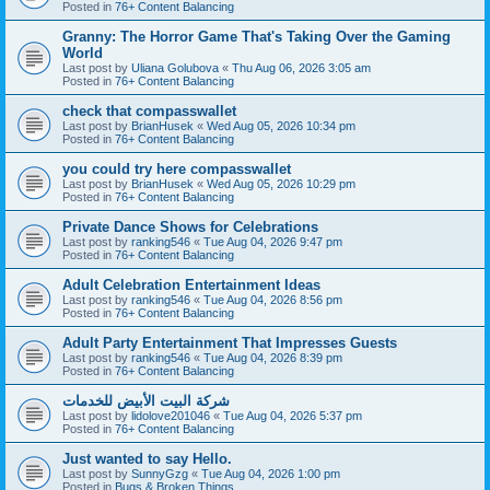
Posted in
76+ Content Balancing
Granny: The Horror Game That's Taking Over the Gaming
World
Last post by
Uliana Golubova
«
Thu Aug 06, 2026 3:05 am
Posted in
76+ Content Balancing
check that compasswallet
Last post by
BrianHusek
«
Wed Aug 05, 2026 10:34 pm
Posted in
76+ Content Balancing
you could try here compasswallet
Last post by
BrianHusek
«
Wed Aug 05, 2026 10:29 pm
Posted in
76+ Content Balancing
Private Dance Shows for Celebrations
Last post by
ranking546
«
Tue Aug 04, 2026 9:47 pm
Posted in
76+ Content Balancing
Adult Celebration Entertainment Ideas
Last post by
ranking546
«
Tue Aug 04, 2026 8:56 pm
Posted in
76+ Content Balancing
Adult Party Entertainment That Impresses Guests
Last post by
ranking546
«
Tue Aug 04, 2026 8:39 pm
Posted in
76+ Content Balancing
شركة البيت الأبيض للخدمات
Last post by
lidolove201046
«
Tue Aug 04, 2026 5:37 pm
Posted in
76+ Content Balancing
Just wanted to say Hello.
Last post by
SunnyGzg
«
Tue Aug 04, 2026 1:00 pm
Posted in
Bugs & Broken Things