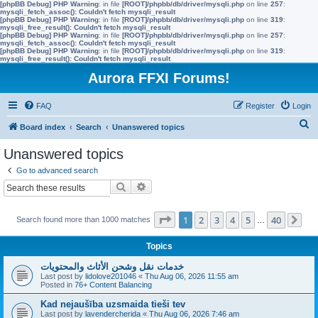
[phpBB Debug] PHP Warning
: in file
[ROOT]/phpbb/db/driver/mysqli.php
on line
257
:
mysqli_fetch_assoc(): Couldn't fetch mysqli_result
[phpBB Debug] PHP Warning
: in file
[ROOT]/phpbb/db/driver/mysqli.php
on line
319
:
mysqli_free_result(): Couldn't fetch mysqli_result
[phpBB Debug] PHP Warning
: in file
[ROOT]/phpbb/db/driver/mysqli.php
on line
257
:
mysqli_fetch_assoc(): Couldn't fetch mysqli_result
[phpBB Debug] PHP Warning
: in file
[ROOT]/phpbb/db/driver/mysqli.php
on line
319
:
mysqli_free_result(): Couldn't fetch mysqli_result
Aurora FFXI Forums!
FAQ
Register
Login
S
Board index
Search
Unanswered topics
e
Unanswered topics
a
Go to advanced search
r
Search
Advanced search
c
h
Page
1
of
40
1
2
3
4
5
40
Search found more than 1000 matches
…
Ne
Topics
خدمات نقل وشحن الأثاث والمحتويات
Last post by
lidolove201046
«
Thu Aug 06, 2026 11:55 am
Posted in
76+ Content Balancing
Kad nejaušība uzsmaida tieši tev
Last post by
lavendercherida
«
Thu Aug 06, 2026 7:46 am