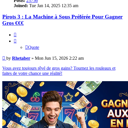
Posts:
23756
Joined:
Tue Jan 14, 2025 12:35 am
Pirots 3 : La Machine à Sous Préférée Pour Gagner
Gros €€€
Quote
Quote
Post
by
Rhetaber
»
Mon Jun 15, 2026 2:22 am
Vous avez toujours rêvé de gros gains? Tournez les rouleaux et
faites de votre chance une réalité!