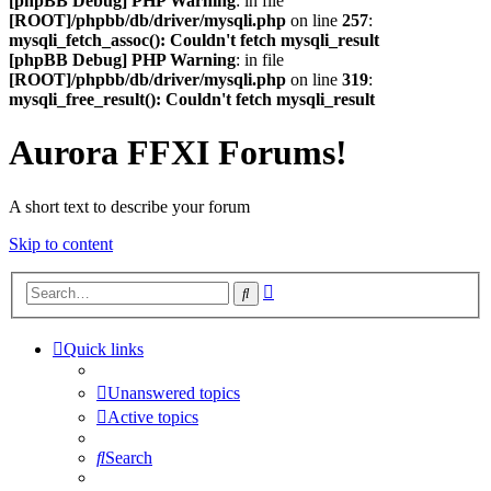
[phpBB Debug] PHP Warning
: in file
[ROOT]/phpbb/db/driver/mysqli.php
on line
257
:
mysqli_fetch_assoc(): Couldn't fetch mysqli_result
[phpBB Debug] PHP Warning
: in file
[ROOT]/phpbb/db/driver/mysqli.php
on line
319
:
mysqli_free_result(): Couldn't fetch mysqli_result
Aurora FFXI Forums!
A short text to describe your forum
Skip to content
Advanced
Search
search
Quick links
Unanswered topics
Active topics
Search