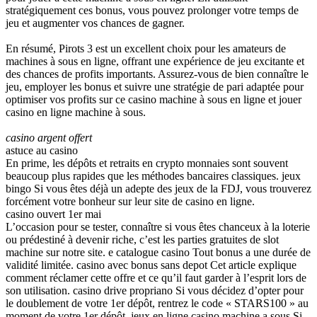
stratégiquement ces bonus, vous pouvez prolonger votre temps de
jeu et augmenter vos chances de gagner.
En résumé, Pirots 3 est un excellent choix pour les amateurs de
machines à sous en ligne, offrant une expérience de jeu excitante et
des chances de profits importants. Assurez-vous de bien connaître le
jeu, employer les bonus et suivre une stratégie de pari adaptée pour
optimiser vos profits sur ce casino machine à sous en ligne et jouer
casino en ligne machine à sous.
casino argent offert
astuce au casino
En prime, les dépôts et retraits en crypto monnaies sont souvent
beaucoup plus rapides que les méthodes bancaires classiques. jeux
bingo Si vous êtes déjà un adepte des jeux de la FDJ, vous trouverez
forcément votre bonheur sur leur site de casino en ligne.
casino ouvert 1er mai
L’occasion pour se tester, connaître si vous êtes chanceux à la loterie
ou prédestiné à devenir riche, c’est les parties gratuites de slot
machine sur notre site. e catalogue casino Tout bonus a une durée de
validité limitée. casino avec bonus sans depot Cet article explique
comment réclamer cette offre et ce qu’il faut garder à l’esprit lors de
son utilisation. casino drive propriano Si vous décidez d’opter pour
le doublement de votre 1er dépôt, rentrez le code « STARS100 » au
moment de votre 1er dépôt. jeux en ligne casino machine a sous Si