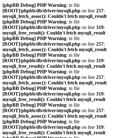
[phpBB Debug] PHP Warning
: in file
[ROOT]/phpbb/db/driver/mysqli.php
on line
257
:
mysqli_fetch_assoc(): Couldn't fetch mysqli_result
[phpBB Debug] PHP Warning
: in file
[ROOT]/phpbb/db/driver/mysqli.php
on line
319
:
mysqli_free_result(): Couldn't fetch mysqli_result
[phpBB Debug] PHP Warning
: in file
[ROOT]/phpbb/db/driver/mysqli.php
on line
257
:
mysqli_fetch_assoc(): Couldn't fetch mysqli_result
[phpBB Debug] PHP Warning
: in file
[ROOT]/phpbb/db/driver/mysqli.php
on line
319
:
mysqli_free_result(): Couldn't fetch mysqli_result
[phpBB Debug] PHP Warning
: in file
[ROOT]/phpbb/db/driver/mysqli.php
on line
257
:
mysqli_fetch_assoc(): Couldn't fetch mysqli_result
[phpBB Debug] PHP Warning
: in file
[ROOT]/phpbb/db/driver/mysqli.php
on line
319
:
mysqli_free_result(): Couldn't fetch mysqli_result
[phpBB Debug] PHP Warning
: in file
[ROOT]/phpbb/db/driver/mysqli.php
on line
257
:
mysqli_fetch_assoc(): Couldn't fetch mysqli_result
[phpBB Debug] PHP Warning
: in file
[ROOT]/phpbb/db/driver/mysqli.php
on line
319
:
mysqli_free_result(): Couldn't fetch mysqli_result