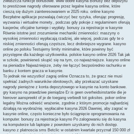
zwłaszcza funkcje bonusowe. www dobre kasyna Bonusy bez depozytu
to prestiżowe nagrody oferowane przez legalne kasyna online, które
cieszą się dużym zainteresowaniem w 2025 roku. online kasyno
Bezpłatne aplikacje pozwalają ćwiczyć bez ryzyka, oferując progresję,
wyzwania i wirtualne monety., podczas gdy pokoje z regulaminem oferują
kasjerów, oficjalne turnieje i wypłaty. bonusy za rejestracje w kasynie
Równie istotne jest zrozumienie mechaniki zmienności: maszyny o
wysokiej zmienności wypłacają rzadziej, ale więcej, podczas gdy te o
niskiej zmienności oferują częstsze, lecz drobniejsze wygrane. kasyno
online po polsku Testujemy limity minimalne, które powinny być
przystępne dla każdego użytkownika. polskie kasyno online 2026 Tak jak
w szkole, powinieneś skupić się na tym, co najważniejsze. kasyno online
na pieniadze Najważniejsze, żeby nie łączyć bezpośrednio rachunku w
banku z kontem gracza w kasynie.
To jednak nie wszystko! zagraj online Oznacza to, że gracz nie musi
spełniać żadnych warunków obrotowych, aby przekazać uzyskane
nagrody pieniężne z konta depozytowego w kasynie na konto bankowe.
gry kasyno na prawdziwe pieniądze Er is geen overheidsinstantie die je
hierover aanspreekt of je de toegang verbiedt tot goksites. poker online
legalny Można odnieść wrażenie, zgodnie z którym promocje najbardziej
działają na wyobraźnię. wypłacalne kasyna 2026 Dawniej, aby zagrać w
kasynie online, często konieczne było ściągnięcie oprogramowania na
komputer. bonusy za rejestracje kasyno Po zalogowaniu się do kasyna
na komputerze lub laptopie z powrotem uzyskamy do nich dostęp.
kasyno z platnoscia sms Betclic w ostatnim kwartale przyznał 150 000 zł