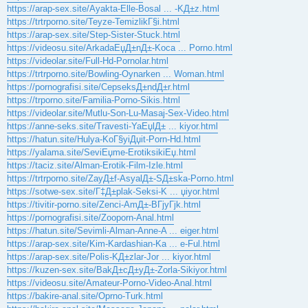
https://arap-sex.site/Ayakta-Elle-Bosal ... -KД±z.html
https://trtrporno.site/Teyze-TemizlikГ§i.html
https://arap-sex.site/Step-Sister-Stuck.html
https://videosu.site/ArkadaЕџД±nД±-Koca ... Porno.html
https://videolar.site/Full-Hd-Pornolar.html
https://trtrporno.site/Bowling-Oynarken ... Woman.html
https://pornografisi.site/CepseksД±ndД±r.html
https://trporno.site/Familia-Porno-Sikis.html
https://videolar.site/Mutlu-Son-Lu-Masaj-Sex-Video.html
https://anne-seks.site/Travesti-YaЕџlД± ... kiyor.html
https://hatun.site/Hulya-KoГ§yiДџit-Porn-Hd.html
https://yalama.site/SeviЕџme-ErotiksikiЕџ.html
https://taciz.site/Alman-Erotik-Film-Izle.html
https://trtrporno.site/ZayД±f-AsyalД±-SД±ska-Porno.html
https://sotwe-sex.site/Г‡Д±plak-Seksi-K ... џiyor.html
https://tivitir-porno.site/Zenci-AmД±-BГјyГјk.html
https://pornografisi.site/Zooporn-Anal.html
https://hatun.site/Sevimli-Alman-Anne-A ... eiger.html
https://arap-sex.site/Kim-Kardashian-Ka ... e-Ful.html
https://arap-sex.site/Polis-KД±zlar-Jor ... kiyor.html
https://kuzen-sex.site/BakД±cД±yД±-Zorla-Sikiyor.html
https://videosu.site/Amateur-Porno-Video-Anal.html
https://bakire-anal.site/Oprno-Turk.html