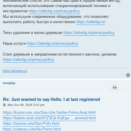
Механический способ Это самый быстрый и эффективный метод,
включающий использование специализированной техники и
инструментов
https://arbvbg.ru/privacypolicy
Мы используем современное оборудование, что позволяет
выполнять работу быстро и качественно
https://arbvbg.ru/
Типы удаления и валки деревьев
https://arbvbg.ru/privacypolicy
Наши услуги
https://arbvbg.ru/privacypolicy
Спил деревьев в направлении естественного наклона, целиком
https://arbvbg.ru/privacypolicy
https://arbvbg.ru/
novyjtop
Re: Just wanted to say Hello. I at last registered
P
Mon Jun 08, 2026 3:01 pm
o
s
https://kuzen-sex.site/Sex-Izle-Twitter-Porno-Anal.html
t
https://bakire-anal.site/KГјГ§Гјk-KaЕџa ... ammed.html
https://trporno.site/Nun-Pofn.html
https://videosu.site/Hu-Porno.html