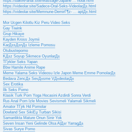
https://bakire-anal.site/Massage-Japane ... nolar.html
https://videolar.site/Sadece-Oral-Seks-VideolarД±.html
https://videolar.site/Memnune-DemirГ¶z- ... aptД±.html
Mor Ucgen Kilotlu Kiz Peru Video Seks
Gay Tiwink
Grup Hikaye
Kayden Kross Joymii
KarД±sД±nД± Izleme Pornosu
Otubusteporno
KД±z Soyup Sikmece OyunlarД±
TГјrkler Seks Yapan
Bbw Hamile Anime Rape
Meme Yalama Seks Videosu Izle Japon Meme Emme PornolarД±
Bedava ZencД± SevД±sme VД±deolarД±
Sex Erotika
Ilk Seks Porno
Klasik Turk Porn Yoga Hocasini Azdirdi Sonra Verdi
Rus Anal Porn Izle Movies Sevismeli Yalamali Sikmeli
Amator TГјrk Hd Pornolar
Dowland Sex SikiЕџ Turban Sikisi
Samanlikta Mature Onun Sinir Yok
Seven Insan Yeni Gelinde Olsa AlД±r YarragД±
Sivas Surye Porno