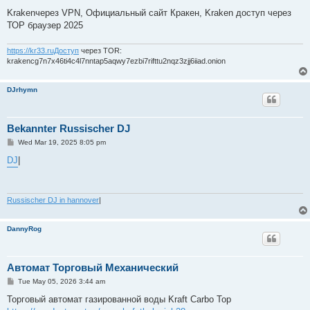
Krakenчерез VPN, Официальный сайт Кракен, Kraken доступ через
ТОР браузер 2025
https://kr33.ruДоступ
через TOR:
krakencg7n7x46ti4c4l7nntap5aqwy7ezbi7rifttu2nqz3zjj6iiad.onion
DJrhymn
Bekannter Russischer DJ
P
Wed Mar 19, 2025 8:05 pm
o
s
DJ
|
t
Russischer DJ in hannover
|
DannyRog
Автомат Торговый Механический
P
Tue May 05, 2026 3:44 am
o
s
Торговый автомат газированной воды Kraft Carbo Top
t