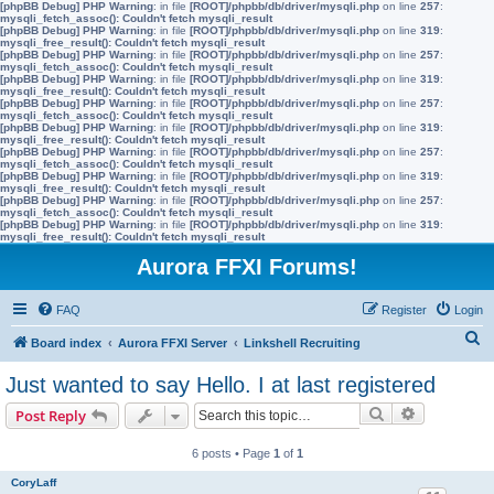
[phpBB Debug] PHP Warning
: in file
[ROOT]/phpbb/db/driver/mysqli.php
on line
257
:
mysqli_fetch_assoc(): Couldn't fetch mysqli_result
[phpBB Debug] PHP Warning
: in file
[ROOT]/phpbb/db/driver/mysqli.php
on line
319
:
mysqli_free_result(): Couldn't fetch mysqli_result
[phpBB Debug] PHP Warning
: in file
[ROOT]/phpbb/db/driver/mysqli.php
on line
257
:
mysqli_fetch_assoc(): Couldn't fetch mysqli_result
[phpBB Debug] PHP Warning
: in file
[ROOT]/phpbb/db/driver/mysqli.php
on line
319
:
mysqli_free_result(): Couldn't fetch mysqli_result
[phpBB Debug] PHP Warning
: in file
[ROOT]/phpbb/db/driver/mysqli.php
on line
257
:
mysqli_fetch_assoc(): Couldn't fetch mysqli_result
[phpBB Debug] PHP Warning
: in file
[ROOT]/phpbb/db/driver/mysqli.php
on line
319
:
mysqli_free_result(): Couldn't fetch mysqli_result
[phpBB Debug] PHP Warning
: in file
[ROOT]/phpbb/db/driver/mysqli.php
on line
257
:
mysqli_fetch_assoc(): Couldn't fetch mysqli_result
[phpBB Debug] PHP Warning
: in file
[ROOT]/phpbb/db/driver/mysqli.php
on line
319
:
mysqli_free_result(): Couldn't fetch mysqli_result
[phpBB Debug] PHP Warning
: in file
[ROOT]/phpbb/db/driver/mysqli.php
on line
257
:
mysqli_fetch_assoc(): Couldn't fetch mysqli_result
[phpBB Debug] PHP Warning
: in file
[ROOT]/phpbb/db/driver/mysqli.php
on line
319
:
mysqli_free_result(): Couldn't fetch mysqli_result
Aurora FFXI Forums!
FAQ
Register
Login
S
Board index
Aurora FFXI Server
Linkshell Recruiting
e
Just wanted to say Hello. I at last registered
a
Search
Advanced s
Post Reply
r
c
6 posts • Page
1
of
1
h
CoryLaff