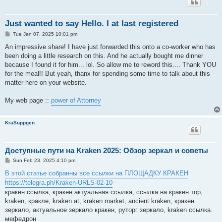
Just wanted to say Hello. I at last registered
P
Tue Jan 07, 2025 10:01 pm
o
s
An impressive share! I have just forwarded this onto a co-worker who has
t
been doing a little research on this. And he actually bought me dinner
because I found it for him... lol. So allow me to reword this.... Thank YOU
for the meal!! But yeah, thanx for spending some time to talk about this
matter here on your website.
My web page ::
power of Attorney
KraSuppgen
Доступные пути на Kraken 2025: Обзор зеркал и советы
P
Sun Feb 23, 2025 4:10 pm
o
s
В этой статье собранны все ссылки на ПЛОЩАДКУ КРАКЕН
t
https://telegra.ph/Kraken-URLS-02-10
кракен ссылка, кракен актуальная ссылка, ссылка на кракен тор,
kraken, кракле, kraken at, kraken market, ancient kraken, кракен
зеркало, актуальное зеркало кракен, руторг зеркало, kraken ссылка.
мефедрон