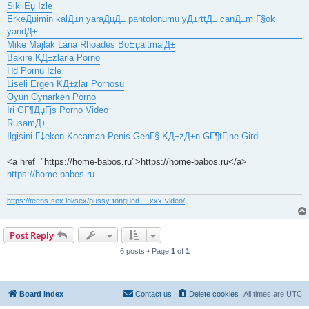
SikiiЕџ Izle
ErkeДџimin kalД±n yaraДџД± pantolonumu yД±rttД± canД±m Г§ok
yandД±
Mike Majlak Lana Rhoades BoЕџaltmalД±
Bakire KД±zlarla Porno
Hd Pornu Izle
Liseli Ergen KД±zlar Pornosu
Oyun Oynarken Porno
Iri GГ¶ДџГјs Porno Video
RusamД±
Ilgisini Г‡eken Kocaman Penis GenГ§ KД±zД±n GГ¶tГјne Girdi
<a href="https://home-babos.ru">https://home-babos.ru</a>
https://home-babos.ru
https://teens-sex.lol/sex/pussy-tongued ... xxx-video/
Post Reply
6 posts • Page
1
of
1
Board index
Contact us
Delete cookies
All times are
UTC