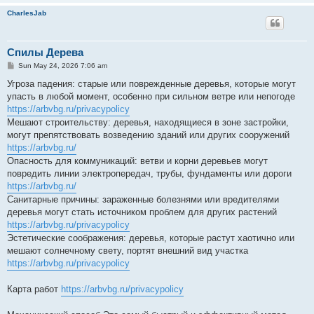
CharlesJab
Спилы Дерева
P
Sun May 24, 2026 7:06 am
o
s
Угроза падения: старые или поврежденные деревья, которые могут
t
упасть в любой момент, особенно при сильном ветре или непогоде
https://arbvbg.ru/privacypolicy
Мешают строительству: деревья, находящиеся в зоне застройки,
могут препятствовать возведению зданий или других сооружений
https://arbvbg.ru/
Опасность для коммуникаций: ветви и корни деревьев могут
повредить линии электропередач, трубы, фундаменты или дороги
https://arbvbg.ru/
Санитарные причины: зараженные болезнями или вредителями
деревья могут стать источником проблем для других растений
https://arbvbg.ru/privacypolicy
Эстетические соображения: деревья, которые растут хаотично или
мешают солнечному свету, портят внешний вид участка
https://arbvbg.ru/privacypolicy
Карта работ
https://arbvbg.ru/privacypolicy