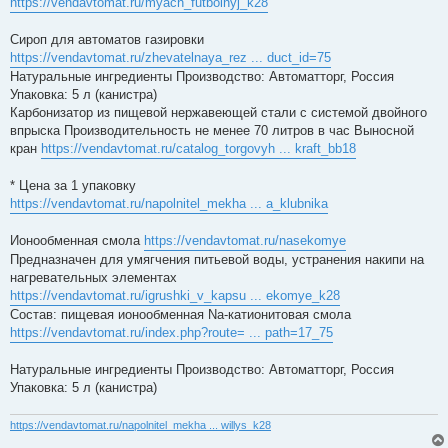
https://vendavtomat.ru/myach_futbolnyj_k28
Сироп для автоматов газировки
https://vendavtomat.ru/zhevatelnaya_rez ... duct_id=75
Натуральные ингредиенты Производство: Автоматторг, Россия
Упаковка: 5 л (канистра)
Карбонизатор из пищевой нержавеющей стали с системой двойного
впрыска Производительность не менее 70 литров в час Выносной
кран
https://vendavtomat.ru/catalog_torgovyh ... kraft_bb18
* Цена за 1 упаковку
https://vendavtomat.ru/napolnitel_mekha ... a_klubnika
Ионообменная смола
https://vendavtomat.ru/nasekomye
Предназначен для умягчения питьевой воды, устранения накипи на
нагревательных элементах
https://vendavtomat.ru/igrushki_v_kapsu ... ekomye_k28
Состав: пищевая ионообменная Na-катионитовая смола
https://vendavtomat.ru/index.php?route= ... path=17_75
Натуральные ингредиенты Производство: Автоматторг, Россия
Упаковка: 5 л (канистра)
https://vendavtomat.ru/napolnitel_mekha ... willys_k28