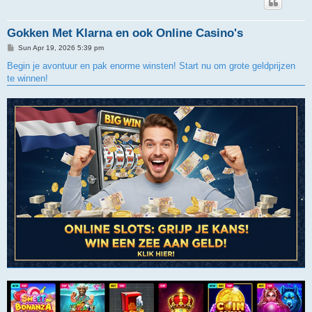
Gokken Met Klarna en ook Online Casino's
P
Sun Apr 19, 2026 5:39 pm
o
s
Begin je avontuur en pak enorme winsten! Start nu om grote geldprijzen
t
te winnen!