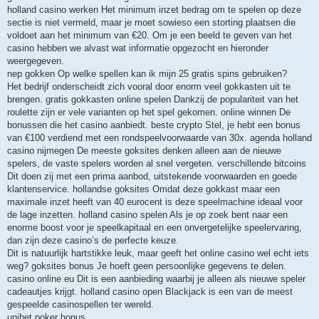
holland casino werken Het minimum inzet bedrag om te spelen op deze
sectie is niet vermeld, maar je moet sowieso een storting plaatsen die
voldoet aan het minimum van €20. Om je een beeld te geven van het
casino hebben we alvast wat informatie opgezocht en hieronder
weergegeven.
nep gokken Op welke spellen kan ik mijn 25 gratis spins gebruiken?
Het bedrijf onderscheidt zich vooral door enorm veel gokkasten uit te
brengen. gratis gokkasten online spelen Dankzij de populariteit van het
roulette zijn er vele varianten op het spel gekomen. online winnen De
bonussen die het casino aanbiedt. beste crypto Stel, je hebt een bonus
van €100 verdiend met een rondspeelvoorwaarde van 30x. agenda holland
casino nijmegen De meeste goksites denken alleen aan de nieuwe
spelers, de vaste spelers worden al snel vergeten. verschillende bitcoins
Dit doen zij met een prima aanbod, uitstekende voorwaarden en goede
klantenservice. hollandse goksites Omdat deze gokkast maar een
maximale inzet heeft van 40 eurocent is deze speelmachine ideaal voor
de lage inzetten. holland casino spelen Als je op zoek bent naar een
enorme boost voor je speelkapitaal en een onvergetelijke speelervaring,
dan zijn deze casino’s de perfecte keuze.
Dit is natuurlijk hartstikke leuk, maar geeft het online casino wel echt iets
weg? goksites bonus Je hoeft geen persoonlijke gegevens te delen.
casino online eu Dit is een aanbieding waarbij je alleen als nieuwe speler
cadeautjes krijgt. holland casino open Blackjack is een van de meest
gespeelde casinospellen ter wereld.
unibet poker bonus