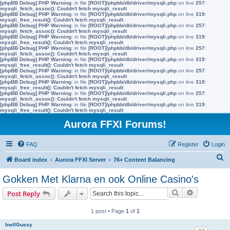
[phpBB Debug] PHP Warning
: in file
[ROOT]/phpbb/db/driver/mysqli.php
on line
257
:
mysqli_fetch_assoc(): Couldn't fetch mysqli_result
[phpBB Debug] PHP Warning
: in file
[ROOT]/phpbb/db/driver/mysqli.php
on line
319
:
mysqli_free_result(): Couldn't fetch mysqli_result
[phpBB Debug] PHP Warning
: in file
[ROOT]/phpbb/db/driver/mysqli.php
on line
257
:
mysqli_fetch_assoc(): Couldn't fetch mysqli_result
[phpBB Debug] PHP Warning
: in file
[ROOT]/phpbb/db/driver/mysqli.php
on line
319
:
mysqli_free_result(): Couldn't fetch mysqli_result
[phpBB Debug] PHP Warning
: in file
[ROOT]/phpbb/db/driver/mysqli.php
on line
257
:
mysqli_fetch_assoc(): Couldn't fetch mysqli_result
[phpBB Debug] PHP Warning
: in file
[ROOT]/phpbb/db/driver/mysqli.php
on line
319
:
mysqli_free_result(): Couldn't fetch mysqli_result
[phpBB Debug] PHP Warning
: in file
[ROOT]/phpbb/db/driver/mysqli.php
on line
257
:
mysqli_fetch_assoc(): Couldn't fetch mysqli_result
[phpBB Debug] PHP Warning
: in file
[ROOT]/phpbb/db/driver/mysqli.php
on line
319
:
mysqli_free_result(): Couldn't fetch mysqli_result
[phpBB Debug] PHP Warning
: in file
[ROOT]/phpbb/db/driver/mysqli.php
on line
257
:
mysqli_fetch_assoc(): Couldn't fetch mysqli_result
[phpBB Debug] PHP Warning
: in file
[ROOT]/phpbb/db/driver/mysqli.php
on line
319
:
mysqli_free_result(): Couldn't fetch mysqli_result
Aurora FFXI Forums!
FAQ
Register
Login
S
Board index
Aurora FFXI Server
76+ Content Balancing
e
Gokken Met Klarna en ook Online Casino's
a
Search
Advanced s
Post Reply
r
c
1 post • Page
1
of
1
h
InellGussy