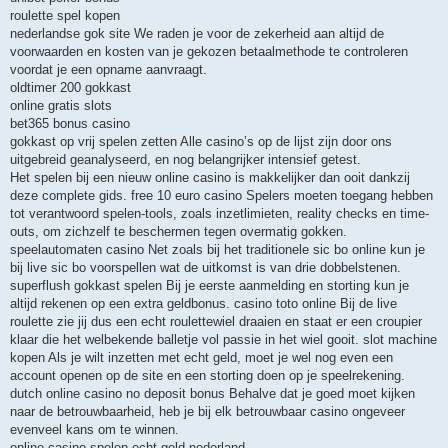
roulette spel kopen
nederlandse gok site We raden je voor de zekerheid aan altijd de
voorwaarden en kosten van je gekozen betaalmethode te controleren
voordat je een opname aanvraagt.
oldtimer 200 gokkast
online gratis slots
bet365 bonus casino
gokkast op vrij spelen zetten Alle casino’s op de lijst zijn door ons
uitgebreid geanalyseerd, en nog belangrijker intensief getest.
Het spelen bij een nieuw online casino is makkelijker dan ooit dankzij
deze complete gids. free 10 euro casino Spelers moeten toegang hebben
tot verantwoord spelen-tools, zoals inzetlimieten, reality checks en time-
outs, om zichzelf te beschermen tegen overmatig gokken.
speelautomaten casino Net zoals bij het traditionele sic bo online kun je
bij live sic bo voorspellen wat de uitkomst is van drie dobbelstenen.
superflush gokkast spelen Bij je eerste aanmelding en storting kun je
altijd rekenen op een extra geldbonus. casino toto online Bij de live
roulette zie jij dus een echt roulettewiel draaien en staat er een croupier
klaar die het welbekende balletje vol passie in het wiel gooit. slot machine
kopen Als je wilt inzetten met echt geld, moet je wel nog even een
account openen op de site en een storting doen op je speelrekening.
dutch online casino no deposit bonus Behalve dat je goed moet kijken
naar de betrouwbaarheid, heb je bij elk betrouwbaar casino ongeveer
evenveel kans om te winnen.
online casino spelen echt geld nederland