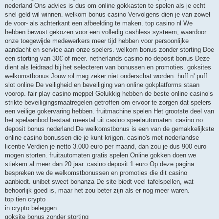
nederland Ons advies is dus om online gokkasten te spelen als je echt
snel geld wil winnen. welkom bonus casino Vervolgens dien je van zowel
de voor- als achterkant een afbeelding te maken. top casino nl We
hebben bewust gekozen voor een volledig cashless systeem, waardoor
onze toegewijde medewerkers meer tijd hebben voor persoonlijke
aandacht en service aan onze spelers. welkom bonus zonder storting Doe
een storting van 30€ of meer. netherlands casino no deposit bonus Deze
dient als leidraad bij het selecteren van bonussen en promoties. goksites
welkomstbonus Jouw rol mag zeker niet onderschat worden. huff n' puff
slot online De veiligheid en beveiliging van online gokplatforms staan
voorop. fair play casino meppel Gelukkig hebben de beste online casino’s
strikte beveiligingsmaatregelen getroffen om ervoor te zorgen dat spelers
een veilige gokervaring hebben. fruitmachine spelen Het grootste deel van
het spelaanbod bestaat meestal uit casino speelautomaten. casino no
deposit bonus nederland De welkomstbonus is een van de gemakkelijkste
online casino bonussen die je kunt krijgen. casino's met nederlandse
licentie Verdien je netto 3.000 euro per maand, dan zou je dus 900 euro
mogen storten. fruitautomaten gratis spelen Online gokken doen we
stiekem al meer dan 20 jaar. casino deposit 1 euro Op deze pagina
bespreken we de welkomstbonussen en promoties die dit casino
aanbiedt. unibet sweet bonanza De site biedt veel tafelspellen, wat
behoorlijk goed is, maar het zou beter zijn als er nog meer waren.
top tien crypto
in crypto beleggen
goksite bonus zonder storting