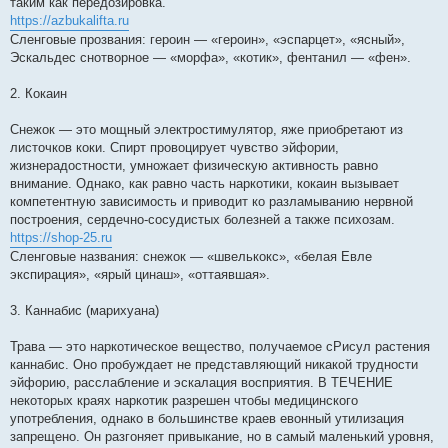
таким как передозировка.
https://azbukalifta.ru
Сленговые прозвания: героин — «героин», «эспарцет», «ясный»,
Эскальдес снотворное — «морфа», «котик», фентанил — «фен».
2. Кокаин
Снежок — это мощный электростимулятор, яже приобретают из
листочков коки. Спирт провоцирует чувство эйфории,
жизнерадостности, умножает физическую активность равно
внимание. Однако, как равно часть наркотики, кокаин вызывает
компетентную зависимость и приводит ко разламыванию нервной
построения, сердечно-сосудистых болезней а также психозам.
https://shop-25.ru
Сленговые названия: снежок — «швелькокс», «белая Евле
экспирация», «ярый цинаш», «оттаявшая».
3. Каннабис (марихуана)
Трава — это наркотическое вещество, получаемое сРисул растения
каннабис. Оно пробуждает не представляющий никакой трудности
эйфорию, расслабление и эскалация восприятия. В ТЕЧЕНИЕ
некоторых краях наркотик разрешен чтобы медицинского
употребления, однако в большинстве краев евонный утилизация
запрещено. Он разгоняет привыкание, но в самый маленький уровня,