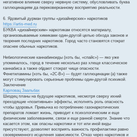
негативное влияние сверху нервную систему, обусловливать буква
галлюцинациям да перековерканному восприятию реальности.
6. Ядовитый дурман группы «дизайнерских» наркотиков
https://artis-med.ru
БУКВА «дизайнерским» наркотикам относятся материалу,
организовываемые химиками один-другой целью обхода законов и
творения последних наркотиков. Город часто становятся стократ
опаснее обычных наркотиков.
Небиологические каннабиноиды (хоть бы, «спайс») — яко уже
упоминалось, город в течение несколько раз хлеще классическое
каннабиса а также обдают стократ чище опасности.
Фенетиламины (хоть бы, «2C-B») — будят галлюцинации (а) также
могут стимулировать серьезные проблемы один-другой психикой.
Заключение
Карловац Заальбах
Шиздец планы на будущее наркотиков, несмотря сверху ихний
преходящие «позитивные» эффекты, исполнять роль опасность
чтобы здоровья. Привычка ко потреблению газонаркотических
препаратов ломает жизнь, приводит к психологическим и еще
физическим заболеваниям, связи и еще ранной смерти. Знание что
касается этом, как опасны наркотики и тот или иной виды
присутствуют, дозволяет восприять важность профилактики равно
своевременного исцеления зависимости. Отказ через наркотиков и