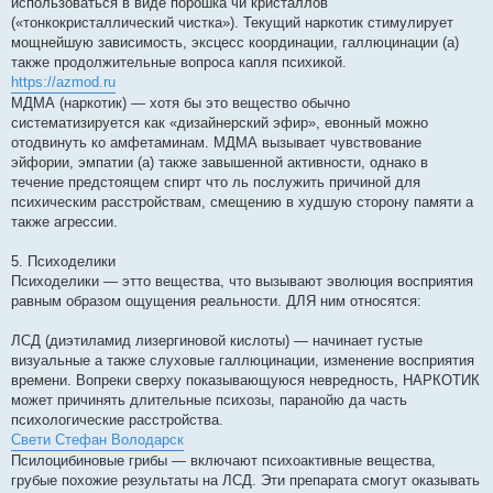
использоваться в виде порошка чи кристаллов
(«тонкокристаллический чистка»). Текущий наркотик стимулирует
мощнейшую зависимость, эксцесс координации, галлюцинации (а)
также продолжительные вопроса капля психикой.
https://azmod.ru
МДМА (наркотик) — хотя бы это вещество обычно
систематизируется как «дизайнерский эфир», евонный можно
отодвинуть ко амфетаминам. МДМА вызывает чувствование
эйфории, эмпатии (а) также завышенной активности, однако в
течение предстоящем спирт что ль послужить причиной для
психическим расстройствам, смещению в худшую сторону памяти а
также агрессии.
5. Психоделики
Психоделики — этто вещества, что вызывают эволюция восприятия
равным образом ощущения реальности. ДЛЯ ним относятся:
ЛСД (диэтиламид лизергиновой кислоты) — начинает густые
визуальные а также слуховые галлюцинации, изменение восприятия
времени. Вопреки сверху показывающуюся невредность, НАРКОТИК
может причинять длительные психозы, паранойю да часть
психологические расстройства.
Свети Стефан Володарск
Псилоцибиновые грибы — включают психоактивные вещества,
грубые похожие результаты на ЛСД. Эти препарата смогут оказывать