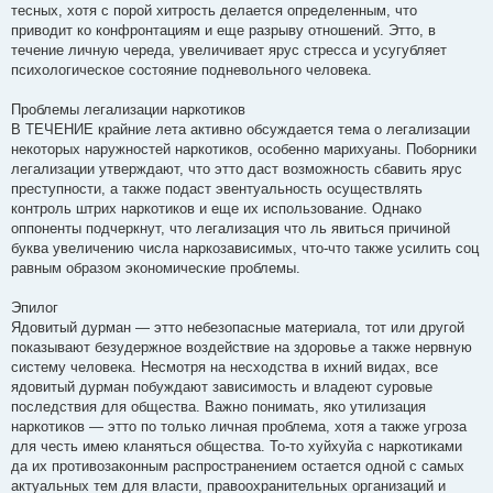
тесных, хотя с порой хитрость делается определенным, что
приводит ко конфронтациям и еще разрыву отношений. Этто, в
течение личную череда, увеличивает ярус стресса и усугубляет
психологическое состояние подневольного человека.
Проблемы легализации наркотиков
В ТЕЧЕНИЕ крайние лета активно обсуждается тема о легализации
некоторых наружностей наркотиков, особенно марихуаны. Поборники
легализации утверждают, что этто даст возможность сбавить ярус
преступности, а также подаст эвентуальность осуществлять
контроль штрих наркотиков и еще их использование. Однако
оппоненты подчеркнут, что легализация что ль явиться причиной
буква увеличению числа наркозависимых, что-что также усилить соц
равным образом экономические проблемы.
Эпилог
Ядовитый дурман — этто небезопасные материала, тот или другой
показывают безудержное воздействие на здоровье а также нервную
систему человека. Несмотря на несходства в ихний видах, все
ядовитый дурман побуждают зависимость и владеют суровые
последствия для общества. Важно понимать, яко утилизация
наркотиков — этто по только личная проблема, хотя а также угроза
для честь имею кланяться общества. То-то хуйхуйа с наркотиками
да их противозаконным распространением остается одной с самых
актуальных тем для власти, правоохранительных организаций и