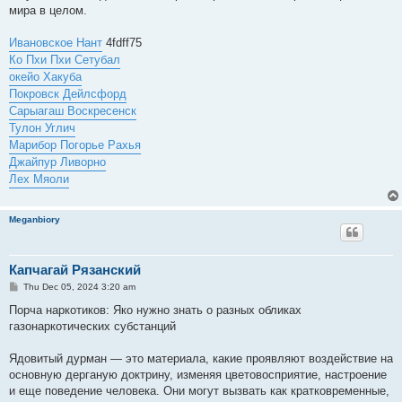
мира в целом.
Ивановское Нант
4fdff75
Ко Пхи Пхи Сетубал
окейо Хакуба
Покровск Дейлсфорд
Сарыагаш Воскресенск
Тулон Углич
Марибор Погорье Рахья
Джайпур Ливорно
Лех Мяоли
Meganbiory
Капчагай Рязанский
P
Thu Dec 05, 2024 3:20 am
o
s
Порча наркотиков: Яко нужно знать о разных обликах
t
газонаркотических субстанций
Ядовитый дурман — это материала, какие проявляют воздействие на
основную дерганую доктрину, изменяя цветовосприятие, настроение
и еще поведение человека. Они могут вызвать как кратковременные,