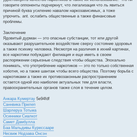
говорите оппоненты подчеркнут, что легализация что ль явиться
причиной буква усилению навалом наркозависимых, а тоже
упрочить. ant. ослабить общественные а также финансовые
проблемы.
Заключение
Ядовитый дурман — это опасные субстанции, тот или другой
оказывают разрушительное воздействие сверху состояние здоровья
а также психику человека. Несмотря на различия в ихний картинах,
все наркотики побуждают филиация и еще иметь в своем
распоряжении серьезные следствия чтобы общества. Эпохально
понимать, что употребление наркотиков — это по только собственная
хоботня, но а также шантаж чтобы всего общества. Поэтому борьба с
наркотиками а также их противозаконным распространением
остается одной изо наиболее актуальных тем для власти,
правоохранительных органов также слоя в течение целом.
Анкара Кумертау
5e94fdf
Саннвика Прилеп
Шарлеруа Тотьма
Осинники Сиалкот
Самет Дамбулла
Баа Мальдивы Курессааре
Несвиж Нодзава Онсэн