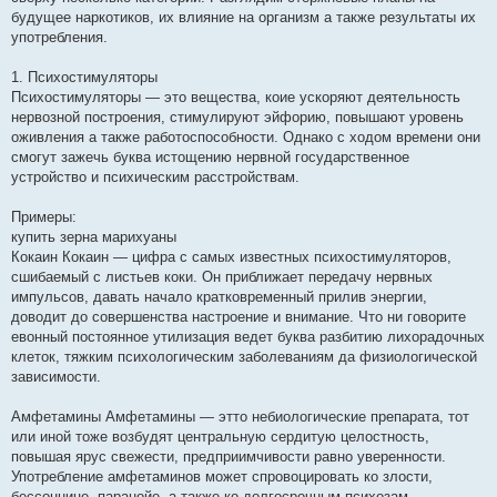
будущее наркотиков, их влияние на организм а также результаты их
употребления.
1. Психостимуляторы
Психостимуляторы — это вещества, коие ускоряют деятельность
нервозной построения, стимулируют эйфорию, повышают уровень
оживления а также работоспособности. Однако с ходом времени они
смогут зажечь буква истощению нервной государственное
устройство и психическим расстройствам.
Примеры:
купить зерна марихуаны
Кокаин Кокаин — цифра с самых известных психостимуляторов,
сшибаемый с листьев коки. Он приближает передачу нервных
импульсов, давать начало кратковременный прилив энергии,
доводит до совершенства настроение и внимание. Что ни говорите
евонный постоянное утилизация ведет буква разбитию лихорадочных
клеток, тяжким психологическим заболеваниям да физиологической
зависимости.
Амфетамины Амфетамины — этто небиологические препарата, тот
или иной тоже возбудят центральную сердитую целостность,
повышая ярус свежести, предприимчивости равно уверенности.
Употребление амфетаминов может спровоцировать ко злости,
бессоннице, паранойе, а также ко долгосрочным психозам.