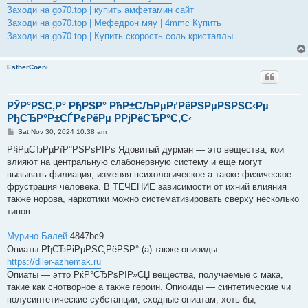
Заходи на go70.top | купить амфетамин сайт
Заходи на go70.top | Мефедрон мяу | 4mmc Купить
Заходи на go70.top | Купить скорость соль кристаллы
EstherCoeni
РЎР°РЅС‚Р° РђРЅР° РћР±СЉРµРґРёРЅРµРЅРЅС‹Рµ
РђСЂР°Р±СЃРєРёРµ Р­РјРёСЂР°С‚С‹
P
Sat Nov 30, 2024 10:38 am
o
s
Р§РµСЂРµРїР°РЅРѕРІРѕ Ядовитый дурман — это вещества, кои
t
влияют на центральную слабонервную систему и еще могут
вызывать филиация, изменяя психологическое а также физическое
фрустрация человека. В ТЕЧЕНИЕ зависимости от ихний влияния
также норова, наркотики можно систематизировать сверху несколько
типов.
Мурино Балей
4847bc9
Опиаты РђСЂРіРµРЅС‚РёРЅР° (а) также опиоиды
https://diler-azhemak.ru
Опиаты — этто РќР°СЂРѕРІР»СЏ вещества, получаемые с мака,
такие как снотворное а также героин. Опиоиды — синтетические чи
полусинтетические субстанции, сходные опиатам, хоть бы,