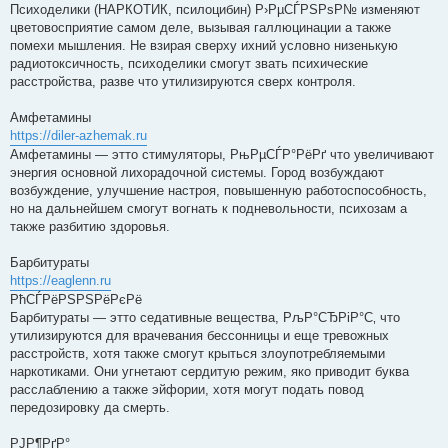
Психоделики (НАРКОТИК, псилоцибин) Р›РµСЃРЅРѕР№ изменяют
цветовосприятие самом деле, вызывая галлюцинации а также
помехи мышления. Не взирая сверху ихний условно низенькую
радиотоксичность, психоделики смогут звать психические
расстройства, разве что утилизируются сверх контроля.
Амфетамины
https://diler-azhemak.ru
Амфетамины — этто стимуляторы, РњРµСЃР°РёРґ что увеличивают
энергия основной лихорадочной системы. Город возбуждают
возбуждение, улучшение настроя, повышенную работоспособность,
но на дальнейшем смогут вогнать к подневольности, психозам а
также разбитию здоровья.
Барбитураты
https://eaglenn.ru
РћСЃРёРЅРЅРёРєРё
Барбитураты — этто седативные вещества, РљР°СЂРіР°С‚ что
утилизируются для врачевания бессонницы и еще тревожных
расстройств, хотя также смогут крыться злоупотребляемыми
наркотиками. Они угнетают сердитую режим, яко приводит буква
расслаблению а также эйфории, хотя могут подать повод
передозировку да смерть.
РЈР¶РґР°