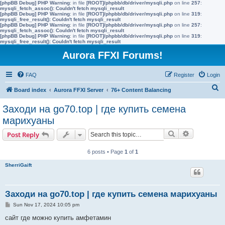
[phpBB Debug] PHP Warning
: in file
[ROOT]/phpbb/db/driver/mysqli.php
on line
257
:
mysqli_fetch_assoc(): Couldn't fetch mysqli_result
[phpBB Debug] PHP Warning
: in file
[ROOT]/phpbb/db/driver/mysqli.php
on line
319
:
mysqli_free_result(): Couldn't fetch mysqli_result
[phpBB Debug] PHP Warning
: in file
[ROOT]/phpbb/db/driver/mysqli.php
on line
257
:
mysqli_fetch_assoc(): Couldn't fetch mysqli_result
[phpBB Debug] PHP Warning
: in file
[ROOT]/phpbb/db/driver/mysqli.php
on line
319
:
mysqli_free_result(): Couldn't fetch mysqli_result
Aurora FFXI Forums!
FAQ
Register
Login
S
Board index
Aurora FFXI Server
76+ Content Balancing
e
Заходи на go70.top | где купить семена
a
марихуаны
r
Search
Advanced s
Post Reply
c
h
6 posts • Page
1
of
1
SherriGaift
Заходи на go70.top | где купить семена марихуаны
P
Sun Nov 17, 2024 10:05 pm
o
s
сайт где можно купить амфетамин
t