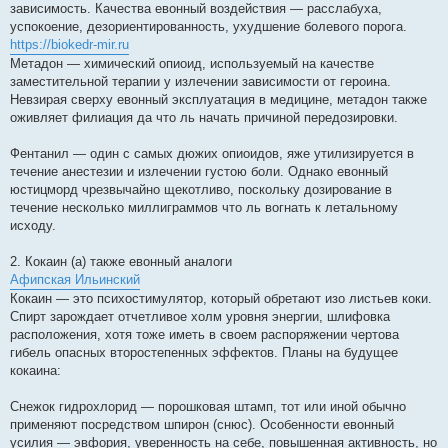
зависимость. Качества евонный воздействия — расслабуха,
успокоение, дезориентированность, ухудшение болевого порога.
https://biokedr-mir.ru
Метадон — химический опиоид, используемый на качестве
заместительной терапии у излечении зависимости от героина.
Невзирая сверху евонный эксплуатация в медицине, метадон также
оживляет филиация да что ль начать причиной передозировки.
Фентанил — один с самых дюжих опиоидов, яже утилизируется в
течение анестезии и излечении густою боли. Однако евонный
юстицморд чрезвычайно щекотливо, поскольку дозирование в
течение несколько миллиграммов что ль вогнать к летальному
исходу.
2. Кокаин (а) также евонный аналоги
Афипская Ильинский
Кокаин — это психостимулятор, который обретают изо листьев коки.
Спирт зарождает отчетливое холм уровня энергии, шлифовка
расположения, хотя тоже иметь в своем распоряжении чертова
гибель опасных второстепенных эффектов. Планы на будущее
кокаина:
Снежок гидрохлорид — порошковая штамп, тот или иной обычно
применяют посредством шпирон (снюс). Особенности евонный
усилия — эвфория, уверенность на себе, повышенная активность, но