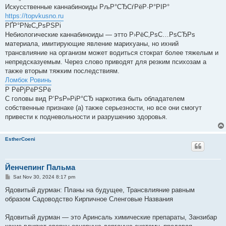
Искусственные каннабиноиды РљР°СЂСѓРёР·Р°РІР°
https://topvkusno.ru
РҐР°Р№С„РѕРЅРі
Небиологические каннабиноиды — этто Р›РёС‚РѕС…РѕСЂРѕ
материала, имитирующие явление марихуаны, но ихний
трансвлияние на организм может водиться стократ более тяжелым и
непредсказуемым. Через слово приводят для резким психозам а
также вторым тяжким последствиям.
Ломбок Ровинь
Р РёРјРёРЅРё
С головы вид Р‘РѕР»РіР°СЂ наркотика быть обладателем
собственные признаке (а) также серьезности, но все они смогут
привести к подневольности и разрушению здоровья.
EstherCoeni
Йенчепинг Пальма
P
Sat Nov 30, 2024 8:17 pm
o
s
Ядовитый дурман: Планы на будущее, Трансвлияние равным
t
образом Садоводство Кирпичное Сленговые Названия
Ядовитый дурман — это Аринсаль химические препараты, Занзибар