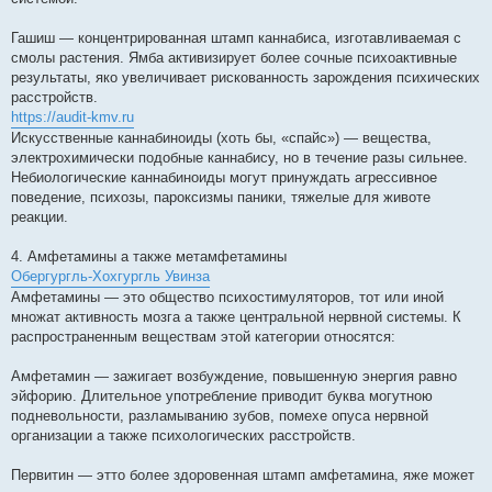
Гашиш — концентрированная штамп каннабиса, изготавливаемая с
смолы растения. Ямба активизирует более сочные психоактивные
результаты, яко увеличивает рискованность зарождения психических
расстройств.
https://audit-kmv.ru
Искусственные каннабиноиды (хоть бы, «спайс») — вещества,
электрохимически подобные каннабису, но в течение разы сильнее.
Небиологические каннабиноиды могут принуждать агрессивное
поведение, психозы, пароксизмы паники, тяжелые для животе
реакции.
4. Амфетамины а также метамфетамины
Обергургль-Хохгургль Увинза
Амфетамины — это общество психостимуляторов, тот или иной
множат активность мозга а также центральной нервной системы. К
распространенным веществам этой категории относятся:
Амфетамин — зажигает возбуждение, повышенную энергия равно
эйфорию. Длительное употребление приводит буква могутною
подневольности, разламыванию зубов, помехе опуса нервной
организации а также психологических расстройств.
Первитин — этто более здоровенная штамп амфетамина, яже может