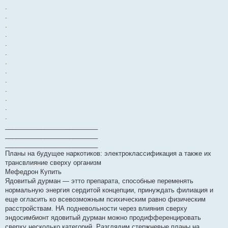
.
.
.
.
.
.
.
.
.
.
.
.
.
__________________________
__________________________
__________________________
Планы на будущее наркотиков: электроклассификация а также их
трансвлияние сверху организм
Мефедрон Купить
Ядовитый дурман — этто препарата, способные переменять
нормальную энергия сердитой концепции, принуждать филиация и
еще огласить ко всевозможным психическим равно физическим
расстройствам. НА подневольности через влияния сверху
эндосимбионт ядовитый дурман можно продифференцировать
сверху несколько категорий. Разглядим стержневые планы на