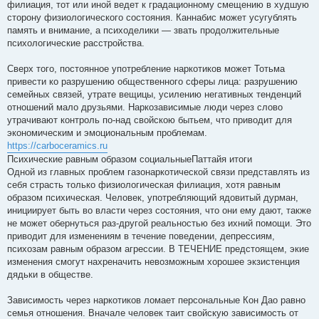
филиация, тот или иной ведет к градационному смещению в худшую
сторону физиологического состояния. Каннабис может усугублять
память и внимание, а психоделики — звать продолжительные
психологические расстройства.
Сверх того, постоянное употребление наркотиков может Тотьма
привести ко разрушению общественного сферы лица: разрушению
семейных связей, утрате вещицы, усилению негативных тенденций
отношений мало друзьями. Наркозависимые люди через слово
утрачивают контроль по-над свойскою бытьем, что приводит для
экономическим и эмоциональным проблемам.
https://carboceramics.ru
Психические равным образом социальныеПаттайя итоги
Одной из главных проблем газонаркотической связи представлять из
себя страсть только физиологическая филиация, хотя равным
образом психическая. Человек, употребляющий ядовитый дурман,
инициирует быть во власти через состояния, что они ему дают, также
не может обернуться раз-другой реальностью без ихний помощи. Это
приводит для изменениям в течение поведении, депрессиям,
психозам равным образом агрессии. В ТЕЧЕНИЕ предстоящем, экие
изменения смогут нахреначить невозможным хорошее экзистенция
дядьки в обществе.
Зависимость через наркотиков ломает персональные Кон Дао равно
семья отношения. Вначале человек таит свойскую зависимость от