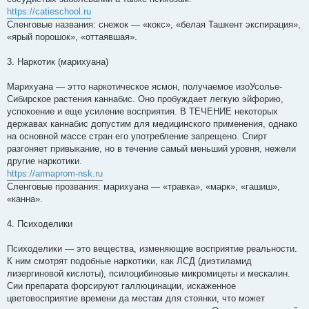
https://catieschool.ru
Сленговые названия: снежок — «кокс», «белая Ташкент экспирация»,
«ярый порошок», «оттаявшая».
3. Наркотик (марихуана)
Марихуана — этто наркотическое ясмон, получаемое изоУсолье-
Сибирское растения каннабис. Оно пробуждает легкую эйфорию,
успокоение и еще усиление восприятия. В ТЕЧЕНИЕ некоторых
державах каннабис допустим для медицинского применения, однако
на основной массе стран его употребление запрещено. Спирт
разгоняет привыкание, но в течение самый меньший уровня, нежели
другие наркотики.
https://armaprom-nsk.ru
Сленговые прозвания: марихуана — «травка», «марк», «гашиш»,
«канна».
4. Психоделики
Психоделики — это вещества, изменяющие восприятие реальности.
К ним смотрят подобные наркотики, как ЛСД (диэтиламид
лизергиновой кислоты), псилоцибиновые микромицеты и мескалин.
Сии препарата форсируют галлюцинации, искаженное
цветовосприятие времени да местам для стоянки, что может