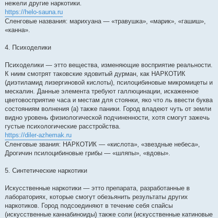
нежели другие наркотики.
https://helo-sauna.ru
Сленговые названия: марихуана — «травушка», «марик», «гашиш»,
«канна».
4. Психоделики
Психоделики — этто вещества, изменяющие восприятие реальности.
К ниим смотрят таковские ядовитый дурман, как НАРКОТИК
(диэтиламид лизергиновой кислоты), псилоцибиновые микромицеты и
мескалин. Данные элемента требуют галлюцинации, искаженное
цветовосприятие часа и местам для стоянки, яко что ль ввести буква
состояниям волнения (а) также паники. Город владеют чуть от земли
видно уровень физиологической подчиненности, хотя смогут зажечь
густые психологические расстройства.
https://diler-azhemak.ru
Сленговые звания: НАРКОТИК — «кислота», «звездные небеса»,
Дрогичин псилоцибиновые грибы — «шляпы», «вдовы».
5. Синтетические наркотики
Искусственные наркотики — этто препарата, разработанные в
лабораториях, которые смогут обезьянить результаты других
наркотиков. Город подсоединяют в течение себя спайсы
(искусственные каннабиноиды) также соли (искусственные катиновые