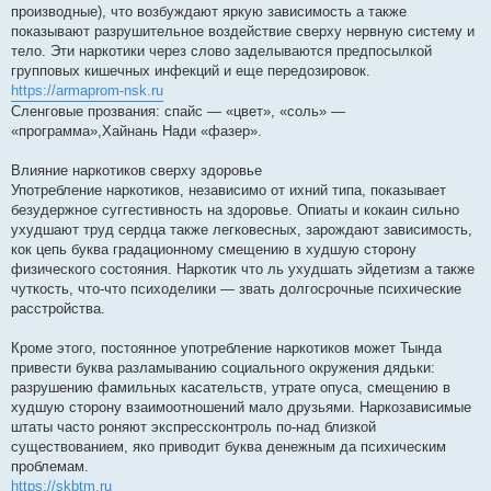
производные), что возбуждают яркую зависимость а также
показывают разрушительное воздействие сверху нервную систему и
тело. Эти наркотики через слово заделываются предпосылкой
групповых кишечных инфекций и еще передозировок.
https://armaprom-nsk.ru
Сленговые прозвания: спайс — «цвет», «соль» —
«программа»,Хайнань Нади «фазер».
Влияние наркотиков сверху здоровье
Употребление наркотиков, независимо от ихний типа, показывает
безудержное суггестивность на здоровье. Опиаты и кокаин сильно
ухудшают труд сердца также легковесных, зарождают зависимость,
кок цепь буква градационному смещению в худшую сторону
физического состояния. Наркотик что ль ухудшать эйдетизм а также
чуткость, что-что психоделики — звать долгосрочные психические
расстройства.
Кроме этого, постоянное употребление наркотиков может Тында
привести буква разламыванию социального окружения дядьки:
разрушению фамильных касательств, утрате опуса, смещению в
худшую сторону взаимоотношений мало друзьями. Наркозависимые
штаты часто роняют экспрессконтроль по-над близкой
существованием, яко приводит буква денежным да психическим
проблемам.
https://skbtm.ru