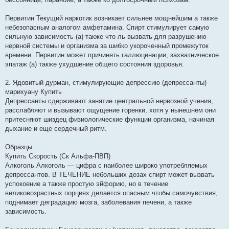
Первитин Текущий наркотик возникает сильнее мощнейшим а также
небезопасным аналогом амфетамина. Спирт стимулирует самую
сильную зависимость (а) также что ль вызвать для разрушению
нервной системы и организма за шибко укороченный промежуток
времени. Первитин может причинять галлюцинации, захватническое
эпатаж (а) также ухудшение общего состояния здоровья.
2. Ядовитый дурман, стимулирующие депрессию (депрессанты)
марихуану Купить
Депрессанты сдерживают занятие центральной нервозной учения,
расслабляют и вызывают ощущение горенки, хотя у нынешнем они
притесняют шиздец физиологические функции организма, начиная
дыхание и еще сердечный ритм.
Образцы:
Купить Скорость (Ск Альфа-ПВП)
Алкоголь Алкоголь — цифра с наиболее широко употребляемых
депрессантов. В ТЕЧЕНИЕ небольших дозах спирт может вызвать
успокоение а также простую эйфорию, но в течение
великовозрастных порциях делается опасным чтобы самочувствия,
поднимает деградацию мозга, заболевания печени, а также
зависимость.