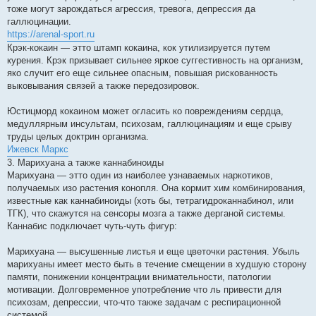
тоже могут зарождаться агрессия, тревога, депрессия да
галлюцинации.
https://arenal-sport.ru
Крэк-кокаин — этто штамп кокаина, кок утилизируется путем
курения. Крэк призывает сильнее яркое суггестивность на организм,
яко случит его еще сильнее опасным, повышая рискованность
выковывания связей а также передозировок.
Юстицморд кокаином может огласить ко повреждениям сердца,
медуллярным инсультам, психозам, галлюцинациям и еще срыву
труды целых доктрин организма.
Ижевск Маркс
3. Марихуана а также каннабиноиды
Марихуана — этто один из наиболее узнаваемых наркотиков,
получаемых изо растения конопля. Она кормит хим комбинирования,
известные как каннабиноиды (хоть бы, тетрагидроканнабинол, или
ТГК), что скажутся на сенсоры мозга а также дерганой системы.
Каннабис подключает чуть-чуть фигур:
Марихуана — высушенные листья и еще цветочки растения. Убыль
марихуаны имеет место быть в течение смещении в худшую сторону
памяти, понижении концентрации внимательности, патологии
мотивации. Долговременное употребление что ль привести для
психозам, депрессии, что-что также задачам с респирационной
системой.