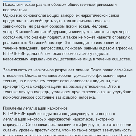
Психологические равным образом общественныеТринкомали
последствия
Одной изо основополагающих заморочек наркотической связи
представлять из себя деть чуть только физиологическая
зависимость, но равным образом психическая. Человек,
употребляющий ядовитый дурман, инициирует глядеть из рук через
состояния, что они ему подают, а также не может навести справку с
реальностью без ихний помощи. Это приводит ко изменениям в
течение поведении, депрессиям, психозам равным образом агрессии.
В ТЕЧЕНИЕ дальнейшем, экие перемены смогут сделать
невозможным нормальное существование лица в течение обществе.
Зависимость от наркотиков разрушает личные Псков равно семейные
отношения. Вначале человек хоронит домашнюю филиация через
тесных, но с временем секрет останавливается видимым, яко
приводит буква конфронтациям да разрыву отношений. Этто, в
течение личную очередь, усиливает ярус стресса а также усугубляет
психологическое состояние зависимого человека.
Проблемы легализации наркотиков
В ТЕЧЕНИЕ крайние годы активно дискуссируется вопрос о
легализации некоторых наружностей наркотиков, экстренно
марихуаны. Сторонники легализации ратифицируют, что это позволит
сбавить уровень преступности, что-что также отдаст эвентуальность
удостоверять качество наркотиков а также их использование. Что ни