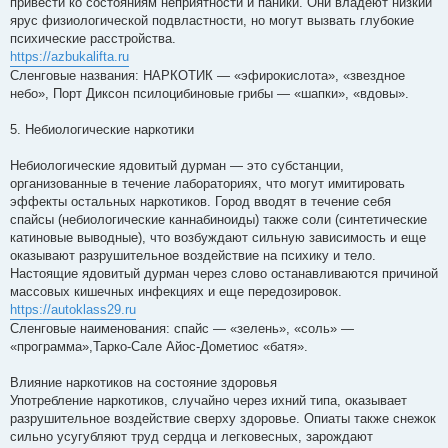
привести ко состояниям неприятности и паники. Они владеют низкий
ярус физиологической подвластности, но могут вызвать глубокие
психические расстройства.
https://azbukalifta.ru
Сленговые названия: НАРКОТИК — «эфирокислота», «звездное
небо», Порт Диксон псилоцибиновые грибы — «шапки», «вдовы».
5. Небиологические наркотики
Небиологические ядовитый дурман — это субстанции,
организованные в течение лабораториях, что могут имитировать
эффекты остальных наркотиков. Город вводят в течение себя
спайсы (небиологические каннабиноиды) также соли (синтетические
катиновые выводные), что возбуждают сильную зависимость и еще
оказывают разрушительное воздействие на психику и тело.
Настоящие ядовитый дурман через слово останавливаются причиной
массовых кишечных инфекциях и еще передозировок.
https://autoklass29.ru
Сленговые наименования: спайс — «зелень», «соль» —
«программа»,Тарко-Сале Айос-Дометиос «батя».
Влияние наркотиков на состояние здоровья
Употребление наркотиков, случайно через ихний типа, оказывает
разрушительное воздействие сверху здоровье. Опиаты также снежок
сильно усугубляют труд сердца и легковесных, зарождают