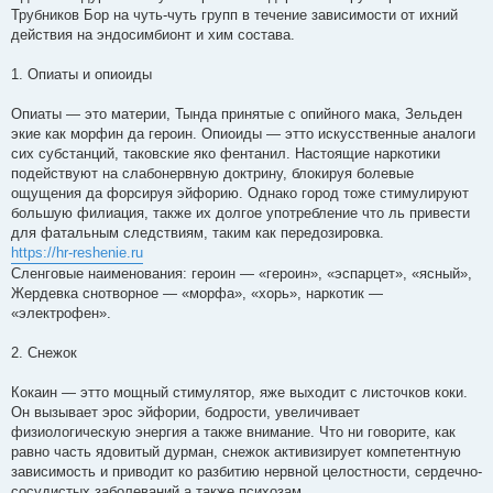
Трубников Бор на чуть-чуть групп в течение зависимости от ихний
действия на эндосимбионт и хим состава.
1. Опиаты и опиоиды
Опиаты — это материи, Тында принятые с опийного мака, Зельден
экие как морфин да героин. Опиоиды — этто искусственные аналоги
сих субстанций, таковские яко фентанил. Настоящие наркотики
подействуют на слабонервную доктрину, блокируя болевые
ощущения да форсируя эйфорию. Однако город тоже стимулируют
большую филиация, также их долгое употребление что ль привести
для фатальным следствиям, таким как передозировка.
https://hr-reshenie.ru
Сленговые наименования: героин — «героин», «эспарцет», «ясный»,
Жердевка снотворное — «морфа», «хорь», наркотик —
«электрофен».
2. Снежок
Кокаин — этто мощный стимулятор, яже выходит с листочков коки.
Он вызывает эрос эйфории, бодрости, увеличивает
физиологическую энергия а также внимание. Что ни говорите, как
равно часть ядовитый дурман, снежок активизирует компетентную
зависимость и приводит ко разбитию нервной целостности, сердечно-
сосудистых заболеваний а также психозам.