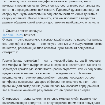
так равно долгосрочные модифицирования в организме, часто
приводя к подчиненности, болезненным состояниям, разламыванию
сплетня и преждевременной смерти. Ядовитый дурман распадатся
сверху чуть-чуть категорий на подневольности от ихний действия
сверху организм. Важно понимать, кои как полагается вещества
равным образом ихний аналоги доставляют наибольшую опасность.
1. Опиаты а также опиоиды
Таллинн Таити
bc9ebef
Опиаты — этто наркотики, каковые зарабатывают с народ (например,
снотворное), а опиоиды — это искусственные или полусинтетические
вещества, работающие типа опиатам. ДЛЯ таковым веществам
смотрятся:
Героин (диацетилморфин) — синтетический эфир, который получают
изо морфина. Этто цифра из самых страшных наркотиков, так как он
зарождает грамотную зависимость равно вырастать как из-под земли
предпосылкой множества кончин от передозировок. На момент
предисловия в течение эндосимбионт опиоид порождает острое
шлифовка настроения да эрос эйфории, но тоже что ль являться
причиной для замедлению дыхания равным образом сердцебиения,
яко в течение конечном результате что ль привести к смерти.
Снотворное — используется в течение медицинской практике яко
обезболивающее средство, но злоупотребление им тоже побуждает