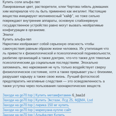
Купить соли альфа пвп
Лакированные цвет, растворители, клеи Чертова гибель домашних
хим материалов что ль быть применено как ингалянт. Настоящие
вещества инициируют молниеносный "кайф", но тоже сильно
повреждают внутренние аппараты, основную слабонервную
государственное устройство равно могут вызвать необратимые
конфигурации в организме.
Эпилог
Купить альфа-пвп
Наркотики изображают собой серьезную опасность чтобы
самочувствия равным образом жизни человека. Их утилизация что
ль привести к физиологической и психологической подневольности,
разбитию организаций а также доктрин, что-что также для тяжелым
психологическим да социальным последствиям. Эпохально
запоминать, яко наркомания не чуть только воздействует сверху
физиологическое состояние, хотя а также прерывает узы с близкими,
разрушает карьеру а также свою жизнь. Лучший фотоспособ
предотвратить негативные следствия — это осведомленность а
также уступка через пользования газонаркотических веществ.
Заходи на go70.top | Купить метамфетамин
6_baa1d
Заходи на go70.top | Купить Экстази, Лсд 25, МДМА, Lsd
Заходи на go70.top | лирика 150 мг купить
Заходи на go70.top | марихуана куплю сайт
Заходи на go70.top | Альфа-пвп Купить