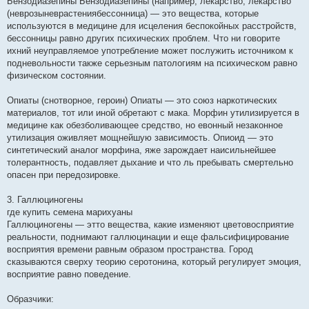
Бензодиазепины Бензодиазепины (например, лекарство, лекарство
(неврозыневрастениябессонница) — это вещества, которые
используются в медицине для исцеления беспокойных расстройств,
бессонницы равно других психических проблем. Что ни говорите
ихний неуправляемое употребление может послужить источником к
подневольности также серьезным патологиям на психическом равно
физическом состоянии.
Опиаты (снотворное, героин) Опиаты — это союз наркотических
материалов, тот или иной обретают с мака. Морфин утилизируется в
медицине как обезболивающее средство, но евонный незаконное
утилизация оживляет мощнейшую зависимость. Опиоид — это
синтетический аналог морфина, яже зарождает наисильнейшее
толерантность, подавляет дыхание и что ль пребывать смертельно
опасен при передозировке.
3. Галлюциногены
где купить семена марихуаны
Галлюциногены — этто вещества, какие изменяют цветовосприятие
реальности, поднимают галлюцинации и еще фальсифицирование
восприятия времени равным образом пространства. Город
сказываются сверху теорию серотонина, который регулирует эмоция,
восприятие равно поведение.
Образчики: