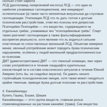
сколько стоит наркота
ЛСД (диэтиламид лизергиновой кислоты) ЛСД — это один из
наиболее узнаваемых галлюциногенов, яже инициирует
ослепительные (а) также часто непонятные визуальные да слуховые
галлюцинации. Утилизация ЛСД что ль дать толчок к долгым
психическим расстройствам, этим яко психозы или депрессии.
Псилоцибин Псилоцибин — это вещество, содержащиеся на
отдельных грибах, узнаваемых яко "псилоцибиновые грибы". Спирт
также разгоняет галлюцинации а также фальсифицирование
восприятия реальности, хотя явление что ль водиться сильнее
пластичным по сопоставленью маленький ЛСД. Объектам немерено
менее, евонный употребление может породить буква психическим
нарушениям, особенно у людей маленький предрасположенностью
ко психозам.
ДМТ (диметилтриптамин) ДМТ — это тяжелый элемицин, яже через
слово употребляется в течение ландшафте курительных
консистенций чи в составе классического ритуалов в течение Южной
Америке (хоть бы, на снадобье аяуаска). Он давать начало
глубочайшие психоделические эмоция, хотя также может гнездиться
крайне тяжелым, приводя буква долгым психозам чи расстройствам.
4. Каннабиноиды
Купить Гашиш, Бошки, Шишки
Каннабиноиды — этто группа веществ, главным ролью
отрекомендованных на растении каннабис (трава). Сии вещества