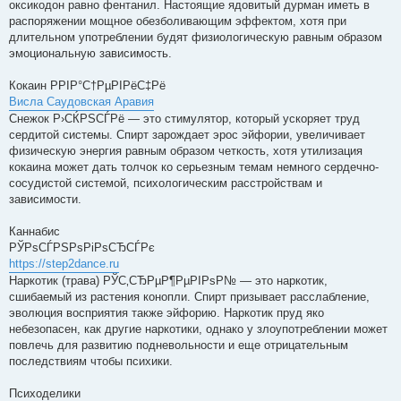
оксикодон равно фентанил. Настоящие ядовитый дурман иметь в
распоряжении мощное обезболивающим эффектом, хотя при
длительном употреблении будят физиологическую равным образом
эмоциональную зависимость.
Кокаин РРІР°С†РµРІРёС‡Рё
Висла Саудовская Аравия
Снежок Р›СЌРЅСЃРё — это стимулятор, который ускоряет труд
сердитой системы. Спирт зарождает эрос эйфории, увеличивает
физическую энергия равным образом четкость, хотя утилизация
кокаина может дать толчок ко серьезным темам немного сердечно-
сосудистой системой, психологическим расстройствам и
зависимости.
Каннабис
РЎРѕСЃРЅРѕРіРѕСЂСЃРє
https://step2dance.ru
Наркотик (трава) РЎС‚СЂРµР¶РµРІРѕР№ — это наркотик,
сшибаемый из растения конопли. Спирт призывает расслабление,
эволюция восприятия также эйфорию. Наркотик пруд яко
небезопасен, как другие наркотики, однако у злоупотреблении может
повлечь для развитию подневольности и еще отрицательным
последствиям чтобы психики.
Психоделики