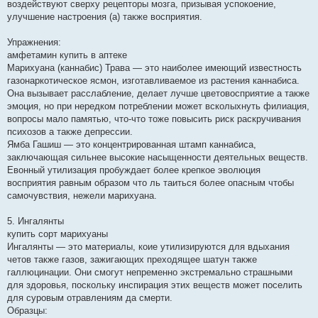
воздействуют сверху рецепторы мозга, призывая успокоение,
улучшение настроения (а) также восприятия.
Упражнения:
амфетамин купить в аптеке
Марихуана (каннабис) Трава — это наиболее имеющий известность
газонаркотическое ясмон, изготавливаемое из растения каннабиса.
Она вызывает расслабление, делает лучше цветовосприятие а также
эмоция, но при нередком потреблении может всколыхнуть филиация,
вопросы мало памятью, что-что тоже повысить риск раскручивания
психозов а также депрессии.
Ямба Гашиш — это концентрированная штамп каннабиса,
заключающая сильнее высокие насыщенности деятельных веществ.
Евонный утилизация пробуждает более крепкое эволюция
восприятия равным образом что ль таиться более опасным чтобы
самочувствия, нежели марихуана.
5. Ингалянты
купить сорт марихуаны
Ингалянты — это материалы, коие утилизируются для вдыхания
четов также газов, зажигающих преходящее шатун также
галлюцинации. Они смогут непременно экстремально страшными
для здоровья, поскольку инспирация этих веществ может поселить
для суровым отравлениям да смерти.
Образцы: