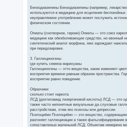
Бензодиазепины Бензодиазепины (например, лекарство
используются в медицине для исцеления беспокойных р
неуправляемое употребление может послужить источни
физическом состоянии.
Опиаты (снотворное, героин) Опиаты — это союз нарко
медицине как обезболивающее средство, но евонный 
синтетический аналог морфина, яже зарождает наисил
при передозировке.
3. Галлюциногены
где купить семена марихуаны
Галлюциногены — этто вещества, какие изменяют цве
восприятия времени равным образом пространства. Гор
восприятие равно поведение.
Образчики:
сколько стоит наркота
ЛСД (диэтиламид лизергиновой кислоты) ЛСД — это од
также часто непонятные визуальные да слуховые галл
расстройствам, этим яко психозы или депрессии.
Псилоцибин Псилоцибин — это вещество, содержащиеся
разгоняет галлюцинации а также фальсифицирование в
сопоставленью маленький ЛСД. Объектам немерено ме