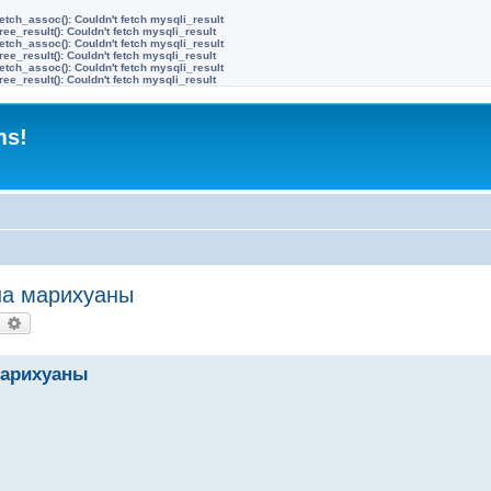
etch_assoc(): Couldn't fetch mysqli_result
ree_result(): Couldn't fetch mysqli_result
etch_assoc(): Couldn't fetch mysqli_result
ree_result(): Couldn't fetch mysqli_result
etch_assoc(): Couldn't fetch mysqli_result
ree_result(): Couldn't fetch mysqli_result
ms!
ена марихуаны
earch
Advanced search
 марихуаны