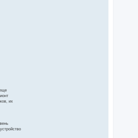
 еще
ионт
ков, их
вень
 устройство