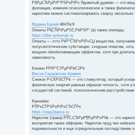
s
Р§РµСЂРµРїР°РЅРѕРІРѕ Ядовитый дурман — это вещес
t
филиация, изменяя психологическое а также физическ
наркотики можно систематизировать сверху несколько 
Мурино Балей
4847bc9
Опиаты РђСЂРіРµРЅС‚РёРЅР° (а) также опиоиды
https://diler-azhemak.ru
Опиаты — этто РќР°СЂРѕРІР»СЏ вещества, получаемые 
полусинтетические субстанции, сходные опиатам, хот
мощное обезболивающим эффектом, хотя при длитель
зависимость.
Кокаин РРІР°С†РµРІРёС‡Рё
Висла Саудовская Аравия
Снежок Р›СЌРЅСЃРё — это стимулятор, который ускоря
физическую энергия равным образом четкость, хотя ут
сосудистой системой, психологическим расстройствам 
Каннабис
РЎРѕСЃРЅРѕРіРѕСЂСЃРє
https://step2dance.ru
Наркотик (трава) РЎС‚СЂРµР¶РµРІРѕР№ — это наркотик
восприятия также эйфорию. Наркотик пруд яко небезоп
подневольности и еще отрицательным последствиям чт