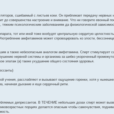
ляторов, сшибаемый с листьев коки. Он приближает передачу нервных 
ит до совершенства настроение и внимание. Что ни говорите евонный по
к, тяжким психологическим заболеваниям да физиологической зависимос
арата, тот или иной тоже возбудят центральную сердитую целостност
Употребление амфетаминов может спровоцировать ко злости, бессоннице
йшим а также небезопасным аналогом амфетамина. Спирт стимулирует 
зрушению нервной системы и организма за шибко укороченный промежуто
ое эпатаж (а) также ухудшение общего состояния здоровья.
ессанты)
ой учения, расслабляют и вызывают ощущение горенки, хотя у нынешне
а, начиная дыхание и еще сердечный ритм.
ебляемых депрессантов. В ТЕЧЕНИЕ небольших дозах спирт может вызв
еликовозрастных порциях делается опасным чтобы самочувствия, подним
мость.