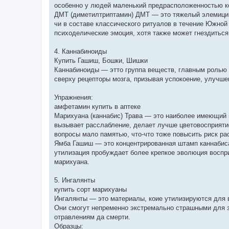
особенно у людей маленький предрасположенностью к
ДМТ (диметилтриптамин) ДМТ — это тяжелый элемицин
чи в составе классического ритуалов в течение Южной
психоделические эмоция, хотя также может гнездиться
4. Каннабиноиды
Купить Гашиш, Бошки, Шишки
Каннабиноиды — этто группа веществ, главным ролью 
сверху рецепторы мозга, призывая успокоение, улучшен
Упражнения:
амфетамин купить в аптеке
Марихуана (каннабис) Трава — это наиболее имеющий и
вызывает расслабление, делает лучше цветовосприяти
вопросы мало памятью, что-что тоже повысить риск ра
Ямба Гашиш — это концентрированная штамп каннабис
утилизация пробуждает более крепкое эволюция воспр
марихуана.
5. Ингалянты
купить сорт марихуаны
Ингалянты — это материалы, коие утилизируются для 
Они смогут непременно экстремально страшными для з
отравлениям да смерти.
Образцы: