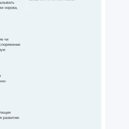
вызывать
же норова,
ие чи
аспоряжении
ную
т
чно-
олюция
ля развитию