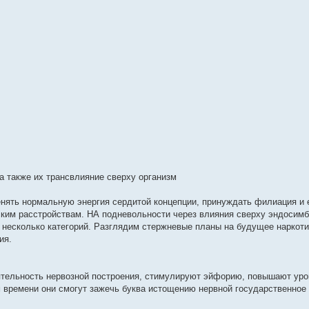
а также их трансвлияние сверху организм
нять нормальную энергия сердитой концепции, принуждать филиация и
ким расстройствам. НА подневольности через влияния сверху эндосимб
есколько категорий. Разглядим стержневые планы на будущее наркоти
ия.
ятельность нервозной построения, стимулируют эйфорию, повышают уро
 времени они смогут зажечь буква истощению нервной государственное