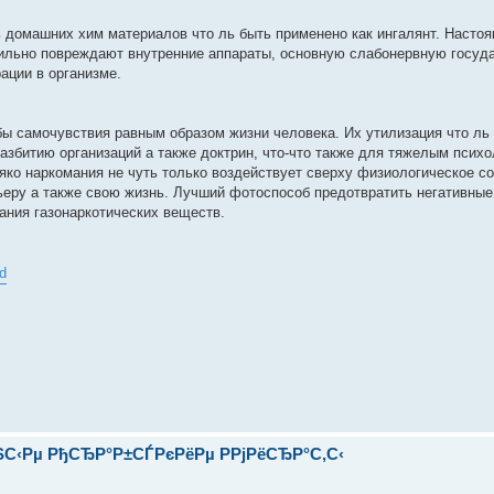
ь домашних хим материалов что ль быть применено как ингалянт. Насто
ильно повреждают внутренние аппараты, основную слабонервную госуд
ации в организме.
ы самочувствия равным образом жизни человека. Их утилизация что ль 
азбитию организаций а также доктрин, что-что также для тяжелым псих
ко наркомания не чуть только воздействует сверху физиологическое со
рьеру а также свою жизнь. Лучший фотоспособ предотвратить негативны
ания газонаркотических веществ.
d
С‹Рµ РђСЂР°Р±СЃРєРёРµ Р­РјРёСЂР°С‚С‹