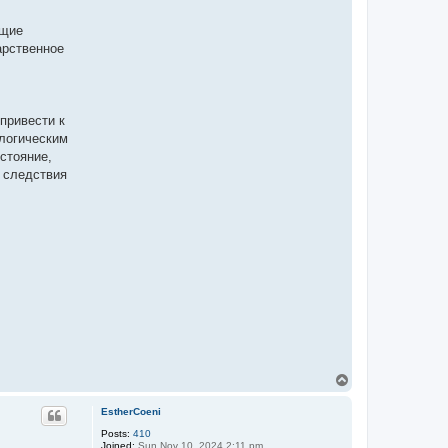
ящие
арственное
привести к
ологическим
стояние,
е следствия
T
o
p
EstherCoeni
Posts:
410
Joined:
Sun Nov 10, 2024 2:11 pm