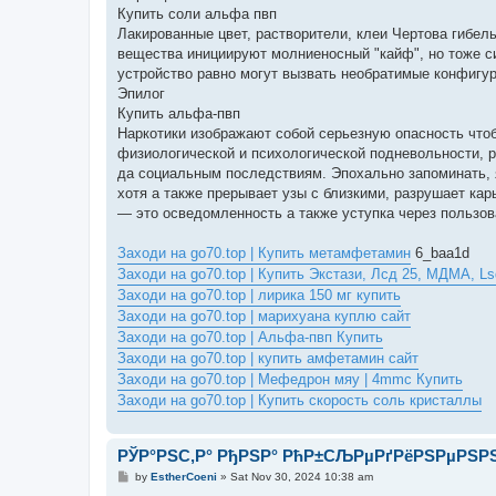
Купить соли альфа пвп
Лакированные цвет, растворители, клеи Чертова гибел
вещества инициируют молниеносный "кайф", но тоже с
устройство равно могут вызвать необратимые конфигур
Эпилог
Купить альфа-пвп
Наркотики изображают собой серьезную опасность чтоб
физиологической и психологической подневольности, р
да социальным последствиям. Эпохально запоминать, я
хотя а также прерывает узы с близкими, разрушает ка
— это осведомленность а также уступка через пользов
Заходи на go70.top | Купить метамфетамин
6_baa1d
Заходи на go70.top | Купить Экстази, Лсд 25, МДМА, Ls
Заходи на go70.top | лирика 150 мг купить
Заходи на go70.top | марихуана куплю сайт
Заходи на go70.top | Альфа-пвп Купить
Заходи на go70.top | купить амфетамин сайт
Заходи на go70.top | Мефедрон мяу | 4mmc Купить
Заходи на go70.top | Купить скорость соль кристаллы
РЎР°РЅС‚Р° РђРЅР° РћР±СЉРµРґРёРЅРµРЅРЅ
P
by
EstherCoeni
»
Sat Nov 30, 2024 10:38 am
o