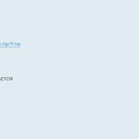
s://go70.top
АЕТСЯ!