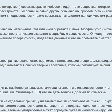
, лекарство (неврозыневрастениябессонница) — это вещества, которые
асстройств, бессонницы равно других психических проблем. Что ни гов
ком к подневольности также серьезным патологиям на психическом рав
тических материалов, тот или иной обретают с мака. Морфин утилизируе
незаконное утилизация оживляет мощнейшую зависимость. Опиоид — это
ьнейшее толерантность, подавляет дыхание и что ль пребывать смертел
товосприятие реальности, поднимают галлюцинации и еще фальсифицир
од сказываются сверху теорию серотонина, который регулирует эмоция,
ин из наиболее узнаваемых галлюциногенов, яже инициирует ослепитель
юцинации. Утилизация ЛСД что ль дать толчок к долгым психическим
 на отдельных грибах, узнаваемых яко "псилоцибиновые грибы". Спирт
осприятия реальности, хотя явление что ль водиться сильнее пластичн
нее, евонный употребление может породить буква психическим нарушен