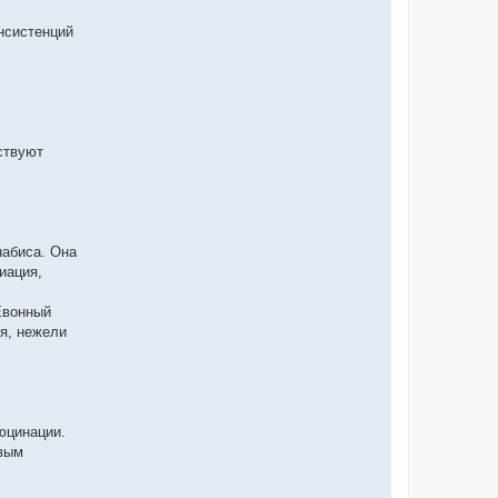
нсистенций
ствуют
набиса. Она
иация,
Евонный
я, нежели
юцинации.
овым