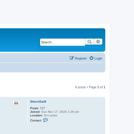
Search
Advanced search
Register
Login
6 posts • Page
1
of
1
SherriGaift
Posts:
727
Joined:
Sun Nov 17, 2024 1:26 pm
Location:
Sri Lanka
C
Contact:
o
n
t
a