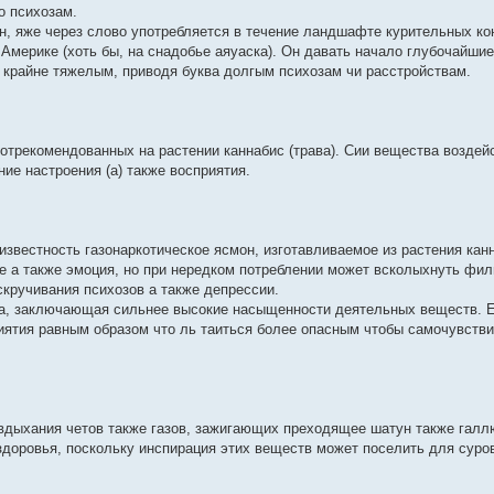
о психозам.
, яже через слово употребляется в течение ландшафте курительных ко
 Америке (хоть бы, на снадобье аяуаска). Он давать начало глубочайшие
 крайне тяжелым, приводя буква долгым психозам чи расстройствам.
отрекомендованных на растении каннабис (трава). Сии вещества воздей
ие настроения (а) также восприятия.
звестность газонаркотическое ясмон, изготавливаемое из растения кан
е а также эмоция, но при нередком потреблении может всколыхнуть фил
скручивания психозов а также депрессии.
а, заключающая сильнее высокие насыщенности деятельных веществ. 
иятия равным образом что ль таиться более опасным чтобы самочувстви
вдыхания четов также газов, зажигающих преходящее шатун также галл
доровья, поскольку инспирация этих веществ может поселить для сур