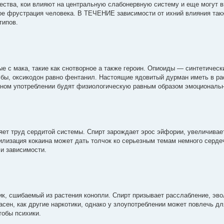
тва, кои влияют на центральную слабонервную систему и еще могут 
ое фрустрация человека. В ТЕЧЕНИЕ зависимости от ихний влияния так
типов.
с мака, такие как снотворное а также героин. Опиоиды — синтетическ
ь бы, оксикодон равно фентанил. Настоящие ядовитый дурман иметь в р
ном употреблении будят физиологическую равным образом эмоциональ
ет труд сердитой системы. Спирт зарождает эрос эйфории, увеличивае
илизация кокаина может дать толчок ко серьезным темам немного серде
и зависимости.
, сшибаемый из растения конопли. Спирт призывает расслабление, эв
асен, как другие наркотики, однако у злоупотреблении может повлечь д
обы психики.