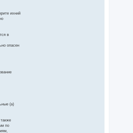
орите ихний
но
тся в
ьно опасен
ование
ные (а)
 также
ым по
иям,