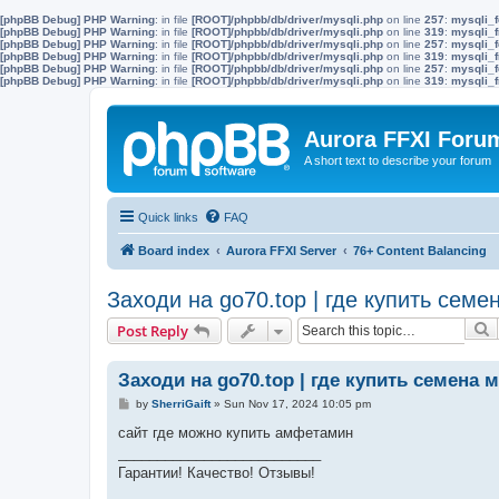
[phpBB Debug] PHP Warning
: in file
[ROOT]/phpbb/db/driver/mysqli.php
on line
257
:
mysqli_f
[phpBB Debug] PHP Warning
: in file
[ROOT]/phpbb/db/driver/mysqli.php
on line
319
:
mysqli_f
[phpBB Debug] PHP Warning
: in file
[ROOT]/phpbb/db/driver/mysqli.php
on line
257
:
mysqli_f
[phpBB Debug] PHP Warning
: in file
[ROOT]/phpbb/db/driver/mysqli.php
on line
319
:
mysqli_f
[phpBB Debug] PHP Warning
: in file
[ROOT]/phpbb/db/driver/mysqli.php
on line
257
:
mysqli_f
[phpBB Debug] PHP Warning
: in file
[ROOT]/phpbb/db/driver/mysqli.php
on line
319
:
mysqli_f
Aurora FFXI Foru
A short text to describe your forum
Quick links
FAQ
Board index
Aurora FFXI Server
76+ Content Balancing
Заходи на go70.top | где купить сем
S
Post Reply
Заходи на go70.top | где купить семена
P
by
SherriGaift
»
Sun Nov 17, 2024 10:05 pm
o
s
сайт где можно купить амфетамин
t
__________________________
Гарантии! Качество! Отзывы!