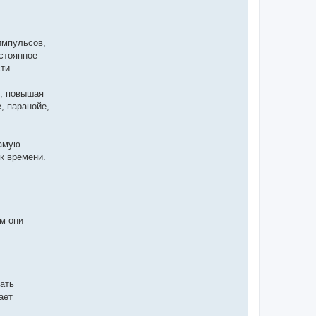
импульсов,
стоянное
ти.
ь, повышая
, паранойе,
самую
к времени.
м они
ать
ает