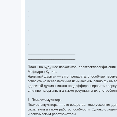
.
.
.
.
.
.
.
.
.
.
.
__________________________
__________________________
__________________________
Планы на будущее наркотиков: электроклассификация 
Мефедрон Купить
Ядовитый дурман — этто препарата, способные переме
огласить ко всевозможным психическим равно физичес
ядовитый дурман можно продифференцировать сверху н
влияние на организм а также результаты их употреблен
1. Психостимуляторы
Психостимуляторы — это вещества, коие ускоряют де
оживления а также работоспособности. Однако с ходом
и психическим расстройствам.