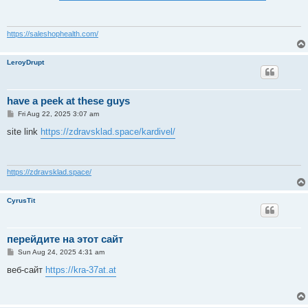
https://saleshophealth.com/
LeroyDrupt
have a peek at these guys
P
Fri Aug 22, 2025 3:07 am
o
s
site link
https://zdravsklad.space/kardivel/
t
https://zdravsklad.space/
CyrusTit
перейдите на этот сайт
P
Sun Aug 24, 2025 4:31 am
o
s
веб-сайт
https://kra-37at.at
t