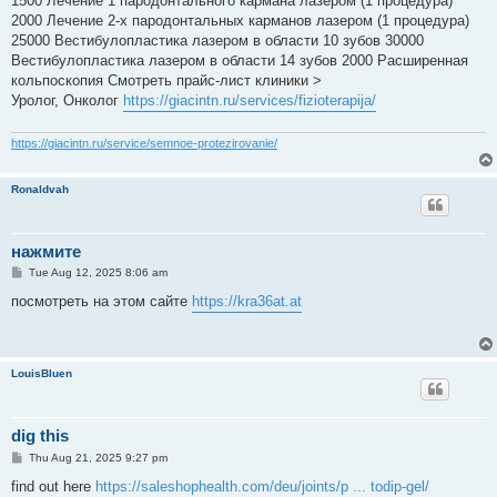
1500 Лечение 1 пародонтального кармана лазером (1 процедура)
2000 Лечение 2-х пародонтальных карманов лазером (1 процедура)
25000 Вестибулопластика лазером в области 10 зубов 30000
Вестибулопластика лазером в области 14 зубов 2000 Расширенная
кольпоскопия Смотреть прайс-лист клиники >
Уролог, Онколог
https://giacintn.ru/services/fizioterapija/
https://giacintn.ru/service/semnoe-protezirovanie/
Ronaldvah
нажмите
P
Tue Aug 12, 2025 8:06 am
o
s
посмотреть на этом сайте
https://kra36at.at
t
LouisBluen
dig this
P
Thu Aug 21, 2025 9:27 pm
o
s
find out here
https://saleshophealth.com/deu/joints/p ... todip-gel/
t