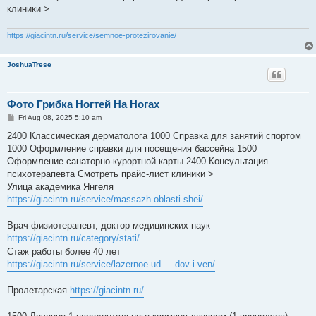
клиники >
https://giacintn.ru/service/semnoe-protezirovanie/
JoshuaTrese
Фото Грибка Ногтей На Ногах
P
Fri Aug 08, 2025 5:10 am
o
s
2400 Классическая дерматолога 1000 Справка для занятий спортом
t
1000 Оформление справки для посещения бассейна 1500
Оформление санаторно-курортной карты 2400 Консультация
психотерапевта Смотреть прайс-лист клиники >
Улица академика Янгеля
https://giacintn.ru/service/massazh-oblasti-shei/
Врач-физиотерапевт, доктор медицинских наук
https://giacintn.ru/category/stati/
Стаж работы более 40 лет
https://giacintn.ru/service/lazernoe-ud ... dov-i-ven/
Пролетарская
https://giacintn.ru/