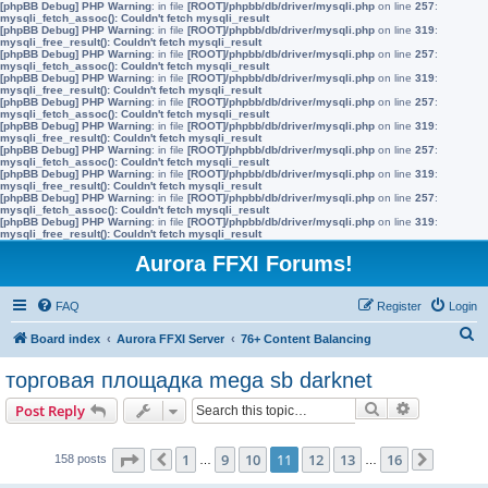
[phpBB Debug] PHP Warning
: in file
[ROOT]/phpbb/db/driver/mysqli.php
on line
257
:
mysqli_fetch_assoc(): Couldn't fetch mysqli_result
[phpBB Debug] PHP Warning
: in file
[ROOT]/phpbb/db/driver/mysqli.php
on line
319
:
mysqli_free_result(): Couldn't fetch mysqli_result
[phpBB Debug] PHP Warning
: in file
[ROOT]/phpbb/db/driver/mysqli.php
on line
257
:
mysqli_fetch_assoc(): Couldn't fetch mysqli_result
[phpBB Debug] PHP Warning
: in file
[ROOT]/phpbb/db/driver/mysqli.php
on line
319
:
mysqli_free_result(): Couldn't fetch mysqli_result
[phpBB Debug] PHP Warning
: in file
[ROOT]/phpbb/db/driver/mysqli.php
on line
257
:
mysqli_fetch_assoc(): Couldn't fetch mysqli_result
[phpBB Debug] PHP Warning
: in file
[ROOT]/phpbb/db/driver/mysqli.php
on line
319
:
mysqli_free_result(): Couldn't fetch mysqli_result
[phpBB Debug] PHP Warning
: in file
[ROOT]/phpbb/db/driver/mysqli.php
on line
257
:
mysqli_fetch_assoc(): Couldn't fetch mysqli_result
[phpBB Debug] PHP Warning
: in file
[ROOT]/phpbb/db/driver/mysqli.php
on line
319
:
mysqli_free_result(): Couldn't fetch mysqli_result
[phpBB Debug] PHP Warning
: in file
[ROOT]/phpbb/db/driver/mysqli.php
on line
257
:
mysqli_fetch_assoc(): Couldn't fetch mysqli_result
[phpBB Debug] PHP Warning
: in file
[ROOT]/phpbb/db/driver/mysqli.php
on line
319
:
mysqli_free_result(): Couldn't fetch mysqli_result
Aurora FFXI Forums!
FAQ
Register
Login
S
Board index
Aurora FFXI Server
76+ Content Balancing
e
торговая площадка mega sb darknet
a
Search
Advanced s
Post Reply
r
c
Page
11
of
16
1
9
10
11
12
13
16
158 posts
Previous
…
…
Next
h