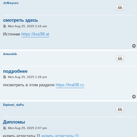
Jeffreyren
смотреть здесь
P
Mon Aug 25, 2025 2:16 am
o
s
Источник
https://kra38l.at
t
Arturohib
подробнее
P
Mon Aug 25, 2025 1:26 pm
o
s
посмотреть в этом разделе
https://kral38.cc
t
Diplomi_duPa
Дипломы
P
Mon Aug 25, 2025 2:07 pm
o
s
купить аттестаты 11
купить аттестаты 11
.