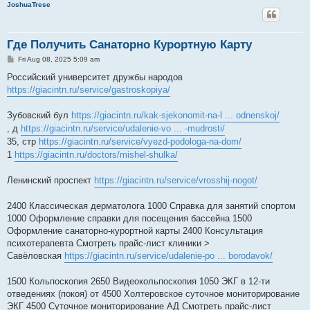
JoshuaTrese
Где Получить Санаторно Курортную Карту
P
Fri Aug 08, 2025 5:09 am
o
s
Российский университет дружбы народов
t
https://giacintn.ru/service/gastroskopiya/
Зубовский бул
https://giacintn.ru/kak-sjekonomit-na-l ... odnenskoj/
, д
https://giacintn.ru/service/udalenie-vo ... -mudrosti/
35, стр
https://giacintn.ru/service/vyezd-podologa-na-dom/
1
https://giacintn.ru/doctors/mishel-shulka/
Ленинский проспект
https://giacintn.ru/service/vrosshij-nogot/
2400 Классическая дерматолога 1000 Справка для занятий спортом
1000 Оформление справки для посещения бассейна 1500
Оформление санаторно-курортной карты 2400 Консультация
психотерапевта Смотреть прайс-лист клиники >
Савёловская
https://giacintn.ru/service/udalenie-po ... borodavok/
1500 Кольпоскопия 2650 Видеокольпоскопия 1050 ЭКГ в 12-ти
отведениях (покоя) от 4500 Холтеровское суточное мониторирование
ЭКГ 4500 Суточное мониторирование АД Смотреть прайс-лист