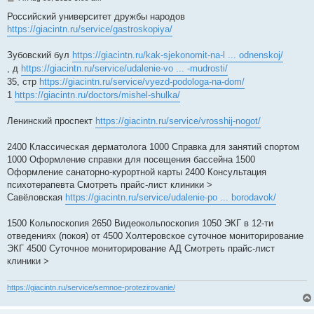
o
s
Российский университет дружбы народов
t
https://giacintn.ru/service/gastroskopiya/
Зубовский бул
https://giacintn.ru/kak-sjekonomit-na-l ... odnenskoj/
, д
https://giacintn.ru/service/udalenie-vo ... -mudrosti/
35, стр
https://giacintn.ru/service/vyezd-podologa-na-dom/
1
https://giacintn.ru/doctors/mishel-shulka/
Ленинский проспект
https://giacintn.ru/service/vrosshij-nogot/
2400 Классическая дерматолога 1000 Справка для занятий спортом
1000 Оформление справки для посещения бассейна 1500
Оформление санаторно-курортной карты 2400 Консультация
психотерапевта Смотреть прайс-лист клиники >
Савёловская
https://giacintn.ru/service/udalenie-po ... borodavok/
1500 Кольпоскопия 2650 Видеокольпоскопия 1050 ЭКГ в 12-ти
отведениях (покоя) от 4500 Холтеровское суточное мониторирование
ЭКГ 4500 Суточное мониторирование АД Смотреть прайс-лист
клиники >
https://giacintn.ru/service/semnoe-protezirovanie/