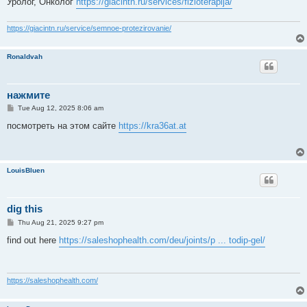
Уролог, Онколог
https://giacintn.ru/services/fizioterapija/
https://giacintn.ru/service/semnoe-protezirovanie/
Ronaldvah
нажмите
P
Tue Aug 12, 2025 8:06 am
o
s
посмотреть на этом сайте
https://kra36at.at
t
LouisBluen
dig this
P
Thu Aug 21, 2025 9:27 pm
o
s
find out here
https://saleshophealth.com/deu/joints/p ... todip-gel/
t
https://saleshophealth.com/