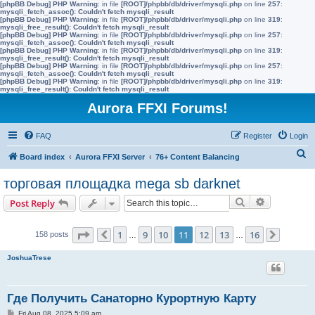
[phpBB Debug] PHP Warning
: in file
[ROOT]/phpbb/db/driver/mysqli.php
on line
257
:
mysqli_fetch_assoc(): Couldn't fetch mysqli_result
[phpBB Debug] PHP Warning
: in file
[ROOT]/phpbb/db/driver/mysqli.php
on line
319
:
mysqli_free_result(): Couldn't fetch mysqli_result
[phpBB Debug] PHP Warning
: in file
[ROOT]/phpbb/db/driver/mysqli.php
on line
257
:
mysqli_fetch_assoc(): Couldn't fetch mysqli_result
[phpBB Debug] PHP Warning
: in file
[ROOT]/phpbb/db/driver/mysqli.php
on line
319
:
mysqli_free_result(): Couldn't fetch mysqli_result
[phpBB Debug] PHP Warning
: in file
[ROOT]/phpbb/db/driver/mysqli.php
on line
257
:
mysqli_fetch_assoc(): Couldn't fetch mysqli_result
[phpBB Debug] PHP Warning
: in file
[ROOT]/phpbb/db/driver/mysqli.php
on line
319
:
mysqli_free_result(): Couldn't fetch mysqli_result
Aurora FFXI Forums!
FAQ
Register
Login
S
Board index
Aurora FFXI Server
76+ Content Balancing
e
торговая площадка mega sb darknet
a
Search
Advanced s
Post Reply
r
c
Page
11
of
16
1
9
10
11
12
13
16
158 posts
Previous
…
…
Next
h
JoshuaTrese
Где Получить Санаторно Курортную Карту
P
Fri Aug 08, 2025 5:09 am