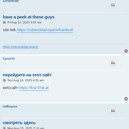
LeroyDrupt
have a peek at these guys
P
Fri Aug 22, 2025 3:07 am
o
s
site link
https://zdravsklad.space/kardivel/
t
https://zdravsklad.space/
CyrusTit
перейдите на этот сайт
P
Sun Aug 24, 2025 4:31 am
o
s
веб-сайт
https://kra-37at.at
t
Jeffreyren
смотреть здесь
P
Mon Aug 25, 2025 2:16 am