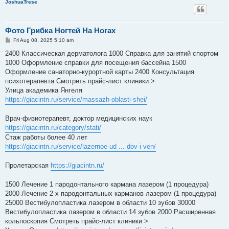
JoshuaTrese
Фото Грибка Ногтей На Ногах
P
Fri Aug 08, 2025 5:10 am
o
s
2400 Классическая дерматолога 1000 Справка для занятий спортом
t
1000 Оформление справки для посещения бассейна 1500
Оформление санаторно-курортной карты 2400 Консультация
психотерапевта Смотреть прайс-лист клиники >
Улица академика Янгеля
https://giacintn.ru/service/massazh-oblasti-shei/
Врач-физиотерапевт, доктор медицинских наук
https://giacintn.ru/category/stati/
Стаж работы более 40 лет
https://giacintn.ru/service/lazernoe-ud ... dov-i-ven/
Пролетарская
https://giacintn.ru/
1500 Лечение 1 пародонтального кармана лазером (1 процедура)
2000 Лечение 2-х пародонтальных карманов лазером (1 процедура)
25000 Вестибулопластика лазером в области 10 зубов 30000
Вестибулопластика лазером в области 14 зубов 2000 Расширенная
кольпоскопия Смотреть прайс-лист клиники >