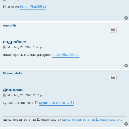
o
s
Источник
https://kra38l.at
t
Arturohib
подробнее
P
Mon Aug 25, 2025 1:26 pm
o
s
посмотреть в этом разделе
https://kral38.cc
t
Diplomi_duPa
Дипломы
P
Mon Aug 25, 2025 2:07 pm
o
s
купить аттестаты 11
купить аттестаты 11
.
t
где купить аттестат за 11 класс иркутск
где купить аттестат за 11 класс иркутск
.