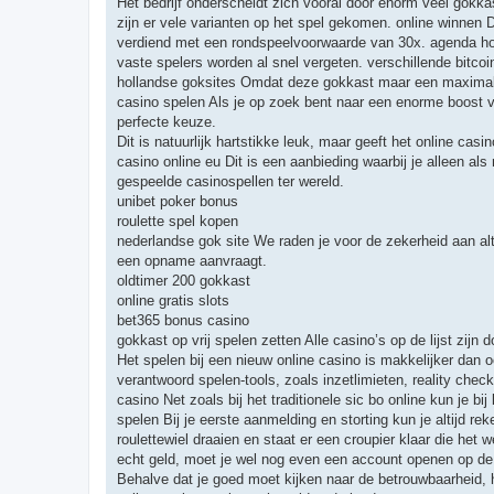
Het bedrijf onderscheidt zich vooral door enorm veel gokkas
zijn er vele varianten op het spel gekomen. online winnen 
verdiend met een rondspeelvoorwaarde van 30x. agenda ho
vaste spelers worden al snel vergeten. verschillende bitco
hollandse goksites Omdat deze gokkast maar een maximale 
casino spelen Als je op zoek bent naar een enorme boost vo
perfecte keuze.
Dit is natuurlijk hartstikke leuk, maar geeft het online ca
casino online eu Dit is een aanbieding waarbij je alleen al
gespeelde casinospellen ter wereld.
unibet poker bonus
roulette spel kopen
nederlandse gok site We raden je voor de zekerheid aan al
een opname aanvraagt.
oldtimer 200 gokkast
online gratis slots
bet365 bonus casino
gokkast op vrij spelen zetten Alle casino’s op de lijst zijn 
Het spelen bij een nieuw online casino is makkelijker dan 
verantwoord spelen-tools, zoals inzetlimieten, reality ch
casino Net zoals bij het traditionele sic bo online kun je b
spelen Bij je eerste aanmelding en storting kun je altijd rek
roulettewiel draaien en staat er een croupier klaar die het w
echt geld, moet je wel nog even een account openen op de 
Behalve dat je goed moet kijken naar de betrouwbaarheid, 