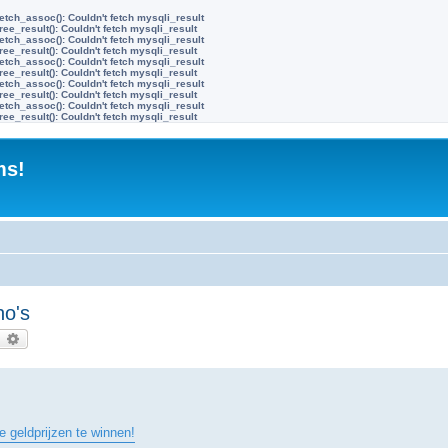
etch_assoc(): Couldn't fetch mysqli_result
ree_result(): Couldn't fetch mysqli_result
etch_assoc(): Couldn't fetch mysqli_result
ree_result(): Couldn't fetch mysqli_result
etch_assoc(): Couldn't fetch mysqli_result
ree_result(): Couldn't fetch mysqli_result
etch_assoc(): Couldn't fetch mysqli_result
ree_result(): Couldn't fetch mysqli_result
etch_assoc(): Couldn't fetch mysqli_result
ree_result(): Couldn't fetch mysqli_result
ms!
no's
earch
Advanced search
 geldprijzen te winnen!