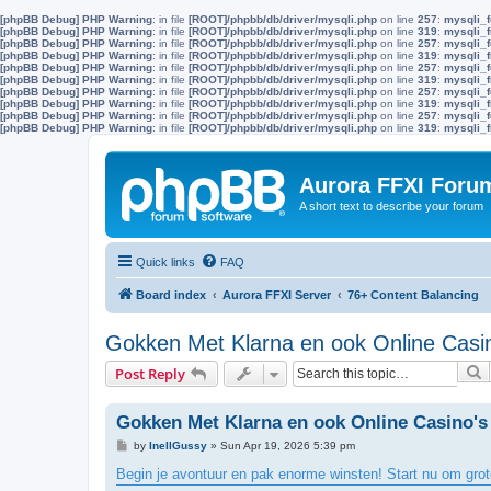
[phpBB Debug] PHP Warning
: in file
[ROOT]/phpbb/db/driver/mysqli.php
on line
257
:
mysqli_f
[phpBB Debug] PHP Warning
: in file
[ROOT]/phpbb/db/driver/mysqli.php
on line
319
:
mysqli_f
[phpBB Debug] PHP Warning
: in file
[ROOT]/phpbb/db/driver/mysqli.php
on line
257
:
mysqli_f
[phpBB Debug] PHP Warning
: in file
[ROOT]/phpbb/db/driver/mysqli.php
on line
319
:
mysqli_f
[phpBB Debug] PHP Warning
: in file
[ROOT]/phpbb/db/driver/mysqli.php
on line
257
:
mysqli_f
[phpBB Debug] PHP Warning
: in file
[ROOT]/phpbb/db/driver/mysqli.php
on line
319
:
mysqli_f
[phpBB Debug] PHP Warning
: in file
[ROOT]/phpbb/db/driver/mysqli.php
on line
257
:
mysqli_f
[phpBB Debug] PHP Warning
: in file
[ROOT]/phpbb/db/driver/mysqli.php
on line
319
:
mysqli_f
[phpBB Debug] PHP Warning
: in file
[ROOT]/phpbb/db/driver/mysqli.php
on line
257
:
mysqli_f
[phpBB Debug] PHP Warning
: in file
[ROOT]/phpbb/db/driver/mysqli.php
on line
319
:
mysqli_f
Aurora FFXI Foru
A short text to describe your forum
Quick links
FAQ
Board index
Aurora FFXI Server
76+ Content Balancing
Gokken Met Klarna en ook Online Casi
S
Post Reply
Gokken Met Klarna en ook Online Casino's
P
by
InellGussy
»
Sun Apr 19, 2026 5:39 pm
o
s
Begin je avontuur en pak enorme winsten! Start nu om grote
t