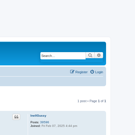
Search
Advanced search
Register
Login
1 post • Page
1
of
1
InellGussy
Posts:
39596
Joined:
Fri Feb 07, 2025 4:44 pm