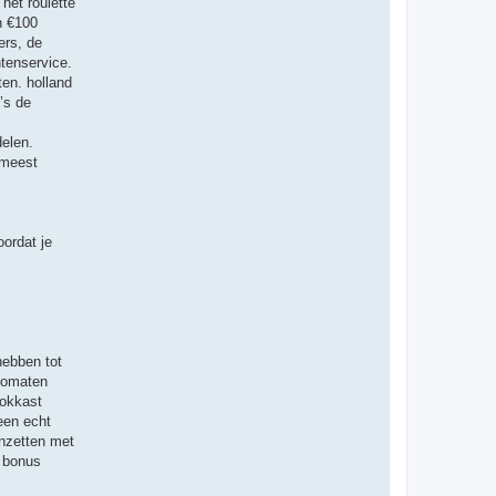
het roulette
n €100
ers, de
ntenservice.
en. holland
’s de
delen.
 meest
ordat je
hebben tot
utomaten
gokkast
 een echt
inzetten met
t bonus