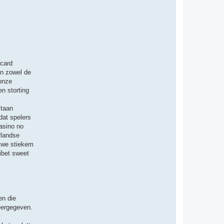
ecard
an zowel de
onze
n storting
staan
dat spelers
asino no
rlandse
n we stiekem
ibet sweet
en die
eergegeven.