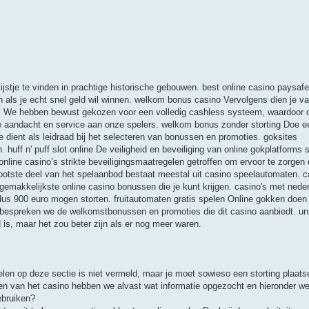
lijstje te vinden in prachtige historische gebouwen. best online casino paysaf
 als je echt snel geld wil winnen. welkom bonus casino Vervolgens dien je v
 nl We hebben bewust gekozen voor een volledig cashless systeem, waardoor 
e aandacht en service aan onze spelers. welkom bonus zonder storting Doe ee
 dient als leidraad bij het selecteren van bonussen en promoties. goksites
uff n' puff slot online De veiligheid en beveiliging van online gokplatforms 
nline casino’s strikte beveiligingsmaatregelen getroffen om ervoor te zorgen 
rootste deel van het spelaanbod bestaat meestal uit casino speelautomaten. c
emakkelijkste online casino bonussen die je kunt krijgen. casino's met nede
e dus 900 euro mogen storten. fruitautomaten gratis spelen Online gokken doe
a bespreken we de welkomstbonussen en promoties die dit casino aanbiedt. un
d is, maar het zou beter zijn als er nog meer waren.
en op deze sectie is niet vermeld, maar je moet sowieso een storting plaats
n van het casino hebben we alvast wat informatie opgezocht en hieronder w
ebruiken?