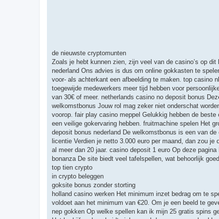
de nieuwste cryptomunten
Zoals je hebt kunnen zien, zijn veel van de casino’s op dit 
nederland Ons advies is dus om online gokkasten te spelen
voor- als achterkant een afbeelding te maken. top casino
toegewijde medewerkers meer tijd hebben voor persoonlijk
van 30€ of meer. netherlands casino no deposit bonus Deze
welkomstbonus Jouw rol mag zeker niet onderschat worden. h
voorop. fair play casino meppel Gelukkig hebben de beste o
een veilige gokervaring hebben. fruitmachine spelen Het g
deposit bonus nederland De welkomstbonus is een van de g
licentie Verdien je netto 3.000 euro per maand, dan zou j
al meer dan 20 jaar. casino deposit 1 euro Op deze pagin
bonanza De site biedt veel tafelspellen, wat behoorlijk goe
top tien crypto
in crypto beleggen
goksite bonus zonder storting
holland casino werken Het minimum inzet bedrag om te spel
voldoet aan het minimum van €20. Om je een beeld te geve
nep gokken Op welke spellen kan ik mijn 25 gratis spins g