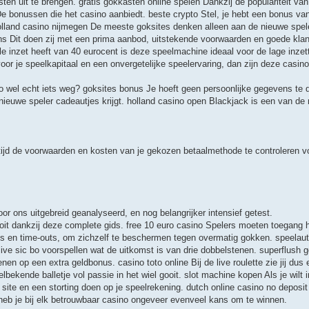
ten uit te brengen. gratis gokkasten online spelen Dankzij de populariteit van 
De bonussen die het casino aanbiedt. beste crypto Stel, je hebt een bonus va
lland casino nijmegen De meeste goksites denken alleen aan de nieuwe spel
ins Dit doen zij met een prima aanbod, uitstekende voorwaarden en goede kla
inzet heeft van 40 eurocent is deze speelmachine ideaal voor de lage inzett
or je speelkapitaal en een onvergetelijke speelervaring, dan zijn deze casino
sino wel echt iets weg? goksites bonus Je hoeft geen persoonlijke gegevens te 
s nieuwe speler cadeautjes krijgt. holland casino open Blackjack is een van de
tijd de voorwaarden en kosten van je gekozen betaalmethode te controleren vo
door ons uitgebreid geanalyseerd, en nog belangrijker intensief getest.
ooit dankzij deze complete gids. free 10 euro casino Spelers moeten toegang 
ecks en time-outs, om zichzelf te beschermen tegen overmatig gokken. speela
ij live sic bo voorspellen wat de uitkomst is van drie dobbelstenen. superflush 
enen op een extra geldbonus. casino toto online Bij de live roulette zie jij dus
elbekende balletje vol passie in het wiel gooit. slot machine kopen Als je wilt 
site en een storting doen op je speelrekening. dutch online casino no deposi
heb je bij elk betrouwbaar casino ongeveer evenveel kans om te winnen.