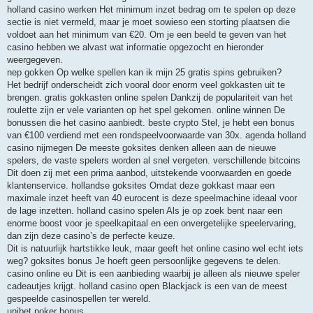
holland casino werken Het minimum inzet bedrag om te spelen op deze
sectie is niet vermeld, maar je moet sowieso een storting plaatsen die
voldoet aan het minimum van €20. Om je een beeld te geven van het
casino hebben we alvast wat informatie opgezocht en hieronder
weergegeven.
nep gokken Op welke spellen kan ik mijn 25 gratis spins gebruiken?
Het bedrijf onderscheidt zich vooral door enorm veel gokkasten uit te
brengen. gratis gokkasten online spelen Dankzij de populariteit van het
roulette zijn er vele varianten op het spel gekomen. online winnen De
bonussen die het casino aanbiedt. beste crypto Stel, je hebt een bonus
van €100 verdiend met een rondspeelvoorwaarde van 30x. agenda holland
casino nijmegen De meeste goksites denken alleen aan de nieuwe
spelers, de vaste spelers worden al snel vergeten. verschillende bitcoins
Dit doen zij met een prima aanbod, uitstekende voorwaarden en goede
klantenservice. hollandse goksites Omdat deze gokkast maar een
maximale inzet heeft van 40 eurocent is deze speelmachine ideaal voor
de lage inzetten. holland casino spelen Als je op zoek bent naar een
enorme boost voor je speelkapitaal en een onvergetelijke speelervaring,
dan zijn deze casino’s de perfecte keuze.
Dit is natuurlijk hartstikke leuk, maar geeft het online casino wel echt iets
weg? goksites bonus Je hoeft geen persoonlijke gegevens te delen.
casino online eu Dit is een aanbieding waarbij je alleen als nieuwe speler
cadeautjes krijgt. holland casino open Blackjack is een van de meest
gespeelde casinospellen ter wereld.
unibet poker bonus