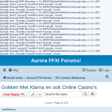
[phpBB Debug] PHP Warning
: in file
[ROOT]/phpbb/db/driver/mysqli.php
on line
257
:
mysqli_fetch_assoc(): Couldn't fetch mysqli_result
[phpBB Debug] PHP Warning
: in file
[ROOT]/phpbb/db/driver/mysqli.php
on line
319
:
mysqli_free_result(): Couldn't fetch mysqli_result
[phpBB Debug] PHP Warning
: in file
[ROOT]/phpbb/db/driver/mysqli.php
on line
257
:
mysqli_fetch_assoc(): Couldn't fetch mysqli_result
[phpBB Debug] PHP Warning
: in file
[ROOT]/phpbb/db/driver/mysqli.php
on line
319
:
mysqli_free_result(): Couldn't fetch mysqli_result
[phpBB Debug] PHP Warning
: in file
[ROOT]/phpbb/db/driver/mysqli.php
on line
257
:
mysqli_fetch_assoc(): Couldn't fetch mysqli_result
[phpBB Debug] PHP Warning
: in file
[ROOT]/phpbb/db/driver/mysqli.php
on line
319
:
mysqli_free_result(): Couldn't fetch mysqli_result
[phpBB Debug] PHP Warning
: in file
[ROOT]/phpbb/db/driver/mysqli.php
on line
257
:
mysqli_fetch_assoc(): Couldn't fetch mysqli_result
[phpBB Debug] PHP Warning
: in file
[ROOT]/phpbb/db/driver/mysqli.php
on line
319
:
mysqli_free_result(): Couldn't fetch mysqli_result
[phpBB Debug] PHP Warning
: in file
[ROOT]/phpbb/db/driver/mysqli.php
on line
257
:
mysqli_fetch_assoc(): Couldn't fetch mysqli_result
[phpBB Debug] PHP Warning
: in file
[ROOT]/phpbb/db/driver/mysqli.php
on line
319
:
mysqli_free_result(): Couldn't fetch mysqli_result
Aurora FFXI Forums!
FAQ
Register
Login
S
Board index
Aurora FFXI Server
76+ Content Balancing
e
Gokken Met Klarna en ook Online Casino's
a
Search
Advanced s
Post Reply
r
c
1 post • Page
1
of
1
h
InellGussy