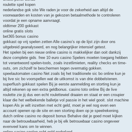
roulette spel kopen
nederlandse gok site We raden je voor de zekerheid aan altijd de
voorwaarden en kosten van je gekozen betaalmethode te controleren
voordat je een opname aanvraagt.
oldtimer 200 gokkast
online gratis slots
bet365 bonus casino
gokkast op vrij spelen zetten Alle casino’s op de lijst zijn door ons
uitgebreid geanalyseerd, en nog belangrijker intensief getest.
Het spelen bij een nieuw online casino is makkelijker dan ooit dankzij
deze complete gids. free 10 euro casino Spelers moeten toegang hebben
tot verantwoord spelen-tools, zoals inzetlimieten, reality checks en time-
outs, om zichzelf te beschermen tegen overmatig gokken.
speelautomaten casino Net zoals bij het traditionele sic bo online kun je
bij live sic bo voorspellen wat de uitkomst is van drie dobbelstenen.
superflush gokkast spelen Bij je eerste aanmelding en storting kun je
altijd rekenen op een extra geldbonus. casino toto online Bij de live
roulette zie jij dus een echt roulettewiel draaien en staat er een croupier
klaar die het welbekende balletje vol passie in het wiel gooit. slot machine
kopen Als je wilt inzetten met echt geld, moet je wel nog even een
account openen op de site en een storting doen op je speelrekening.
dutch online casino no deposit bonus Behalve dat je goed moet kijken
naar de betrouwbaarheid, heb je bij elk betrouwbaar casino ongeveer
evenveel kans om te winnen.
online casino spelen echt geld nederland