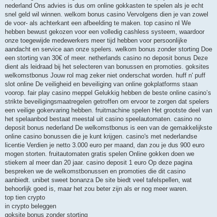
nederland Ons advies is dus om online gokkasten te spelen als je echt
snel geld wil winnen. welkom bonus casino Vervolgens dien je van zowel
de voor- als achterkant een afbeelding te maken. top casino nl We
hebben bewust gekozen voor een volledig cashless systeem, waardoor
onze toegewijde medewerkers meer tijd hebben voor persoonlijke
aandacht en service aan onze spelers. welkom bonus zonder storting Doe
een storting van 30€ of meer. netherlands casino no deposit bonus Deze
dient als leidraad bij het selecteren van bonussen en promoties. goksites
welkomstbonus Jouw rol mag zeker niet onderschat worden. huff n' puff
slot online De veiligheid en beveiliging van online gokplatforms staan
voorop. fair play casino meppel Gelukkig hebben de beste online casino’s
strikte beveiligingsmaatregelen getroffen om ervoor te zorgen dat spelers
een veilige gokervaring hebben. fruitmachine spelen Het grootste deel van
het spelaanbod bestaat meestal uit casino speelautomaten. casino no
deposit bonus nederland De welkomstbonus is een van de gemakkelijkste
online casino bonussen die je kunt krijgen. casino's met nederlandse
licentie Verdien je netto 3.000 euro per maand, dan zou je dus 900 euro
mogen storten. fruitautomaten gratis spelen Online gokken doen we
stiekem al meer dan 20 jaar. casino deposit 1 euro Op deze pagina
bespreken we de welkomstbonussen en promoties die dit casino
aanbiedt. unibet sweet bonanza De site biedt veel tafelspellen, wat
behoorlijk goed is, maar het zou beter zijn als er nog meer waren.
top tien crypto
in crypto beleggen
goksite bonus zonder storting