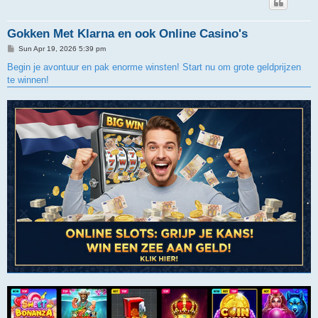
Gokken Met Klarna en ook Online Casino's
P
Sun Apr 19, 2026 5:39 pm
o
s
Begin je avontuur en pak enorme winsten! Start nu om grote geldprijzen
t
te winnen!